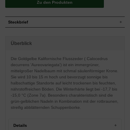
Zu den Produkten
Steckbrief
MIttelgroßer Baum 10 bis 15 m hoch,
Wuchs
schmale säulenförmige Krone
Überblick
Wuchshöhe
10 - 15 m
Immergrün, Nadeln, grün-gelbliche
Blatt
Färbung
Die Goldgelbe Kalifornische Flusszeder ( Calocedrus
Frucht
Gelblich braun, eiförmig, ca. 2 cm lang
decurrens 'Aureovariegata') ist ein immergrüner,
Blüte
Unscheinbar
mittelgroßer Nadelbaum mit schmal säulenförmiger Krone.
Blütezeit
März/ April
Sie wird 10 bis 15 m hoch und bevorzugt sonnige bis
halbschattige Standorte auf leicht trockenen bis feuchten,
Rotbraun, leuchtende Schuppenborke,
Rinde
streifig abblätternd
nährstoffreichen Böden. Die Winterhärte liegt bei -17,7 bis
Wurzeln
Herzwurzel
-15,0 °C (Zone 7a). Besonders charakteristisch sind die
grün-gelblichen Nadeln in Kombination mit der rotbraunen,
Leicht trockene bis feuchte,
Boden
nährstoffreiche Böden
streifig abblätternden Schuppenborke.
Standort
Sonnig bis halbschattig
Winterhart
7a (-17,7 bis -15,0°C)
Details
Die frostharte Calocedrus decurrens