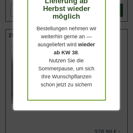
Lieferung ab
Herbst wieder
-
+
In den
Warenkorb
möglich
Bestellungen nehmen wir
250-300 cm C50
weiterhin gerne an —
ausgeliefert wird
wieder
Wuchsendhöhe
10 - 20 m
ab KW 38
.
Belaubung
Nutzen Sie die
Immergrün
Sommerpause, um sich
Blatt- / Nadelfarbe
Hellgrün
Ihre Wunschpflanzen
Rinde
schon jetzt zu sichern
Braun
Lieferbar
378,90 €