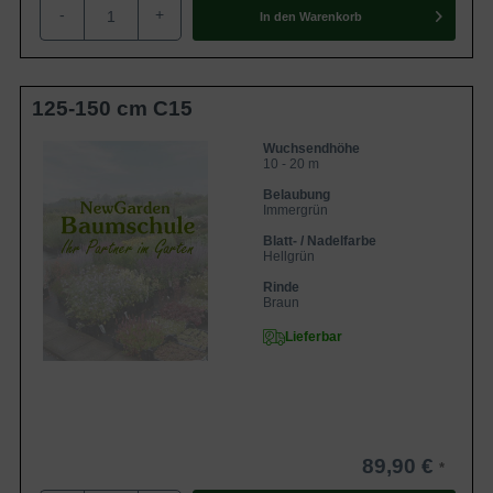
-
+
In den
Warenkorb
Die Pinus halepensis (Aleppo-Kiefer) ist
ein stattlicher Baum, der vor allem in
Parkanlagen oder großen Gärten
Eigenschaften
gepflanzt wird. Er sollte vor Spätfrost
geschützt werden, ist aber sonst sehr
125-150 cm C15
robust.
Wuchsendhöhe
10 - 20 m
Belaubung
Immergrün
Blatt- / Nadelfarbe
Hellgrün
Rinde
Braun
Lieferbar
89,90 €