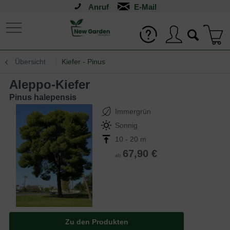
Anruf
Übersicht
Kiefer - Pinus
Aleppo-Kiefer
Pinus halepensis
Immergrün
Sonnig
10 - 20 m
67,90 €
ab
Zu den Produkten