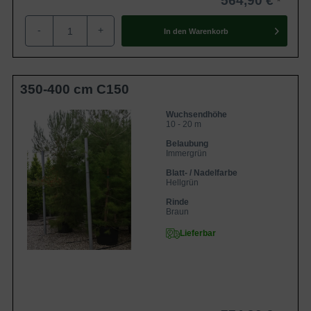
564,90 €
-
+
In den
Warenkorb
350-400 cm C150
Wuchsendhöhe
10 - 20 m
Belaubung
Immergrün
Blatt- / Nadelfarbe
Hellgrün
Rinde
Braun
Lieferbar