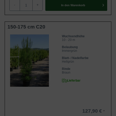
-
+
In den
Warenkorb
150-175 cm C20
Wuchsendhöhe
10 - 20 m
Belaubung
Immergrün
Blatt- / Nadelfarbe
Hellgrün
Rinde
Braun
Lieferbar
127,90 €