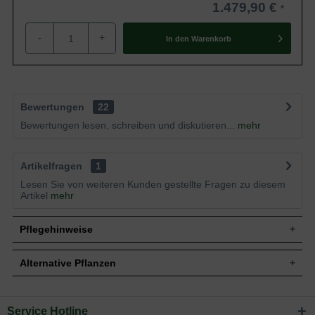
1.479,90 €
-
+
In den
Warenkorb
Bewertungen
22
Bewertungen lesen, schreiben und diskutieren...
mehr
Artikelfragen
1
Lesen Sie von weiteren Kunden gestellte Fragen zu diesem
Artikel
mehr
Pflegehinweise
Alternative Pflanzen
Pflanz- und Pflegetipps Pinus halepensis /
Aleppo-Kiefer
Service Hotline
Sie suchen eine Alternative?