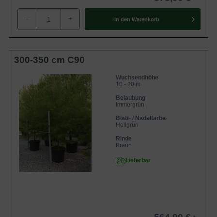
-
+
In den
Warenkorb
300-350 cm C90
Wuchsendhöhe
10 - 20 m
Belaubung
Immergrün
Blatt- / Nadelfarbe
Hellgrün
Rinde
Braun
Lieferbar