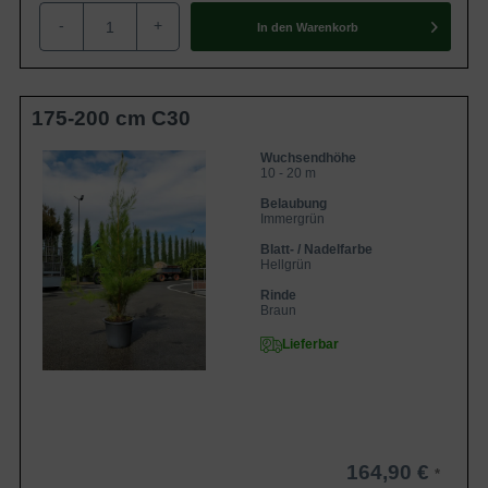
-
+
In den
Warenkorb
175-200 cm C30
Wuchsendhöhe
10 - 20 m
Belaubung
Immergrün
Blatt- / Nadelfarbe
Hellgrün
Rinde
Braun
Lieferbar
164,90 €