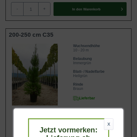
-
+
In den
Warenkorb
200-250 cm C35
Wuchsendhöhe
10 - 20 m
Belaubung
Immergrün
Blatt- / Nadelfarbe
Hellgrün
Rinde
Braun
Lieferbar
X
Jetzt vormerken:
237,90 €