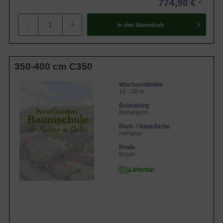
774,90 €
-
+
In den
Warenkorb
350-400 cm C350
Wuchsendhöhe
10 - 20 m
Belaubung
Immergrün
Blatt- / Nadelfarbe
Hellgrün
Rinde
Braun
Lieferbar