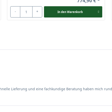
774,90 €
-
+
In den
Warenkorb
schnelle Lieferung und eine fachkundige Beratung haben mich run