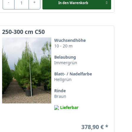
-
+
In den
Warenkorb
250-300 cm C50
Wuchsendhöhe
10 - 20 m
Belaubung
Immergrün
Blatt- / Nadelfarbe
Hellgrün
Rinde
Braun
Lieferbar
378,90 €