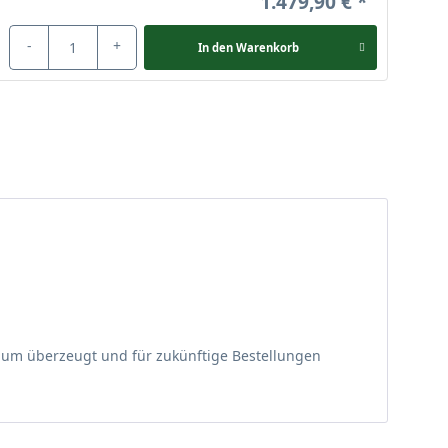
1.479,90 €
-
+
In den
Warenkorb
dum überzeugt und für zukünftige Bestellungen