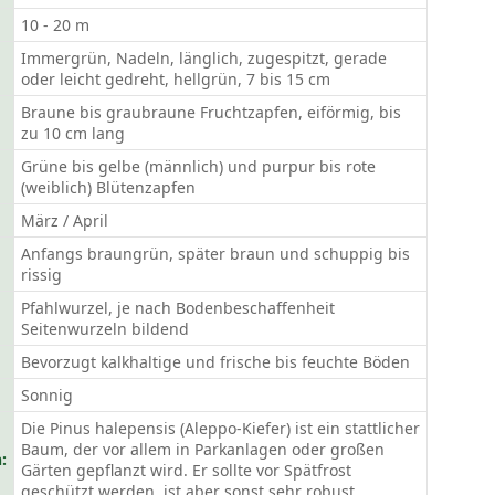
10 - 20 m
Immergrün, Nadeln, länglich, zugespitzt, gerade
oder leicht gedreht, hellgrün, 7 bis 15 cm
Braune bis graubraune Fruchtzapfen, eiförmig, bis
zu 10 cm lang
Grüne bis gelbe (männlich) und purpur bis rote
(weiblich) Blütenzapfen
März / April
Anfangs braungrün, später braun und schuppig bis
rissig
Pfahlwurzel, je nach Bodenbeschaffenheit
Seitenwurzeln bildend
Bevorzugt kalkhaltige und frische bis feuchte Böden
Sonnig
Die Pinus halepensis (Aleppo-Kiefer) ist ein stattlicher
Baum, der vor allem in Parkanlagen oder großen
:
Gärten gepflanzt wird. Er sollte vor Spätfrost
geschützt werden, ist aber sonst sehr robust.