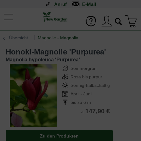
Anruf
Übersicht
Magnolie - Magnolia
Honoki-Magnolie 'Purpurea'
Magnolia hypoleuca 'Purpurea'
Sommergrün
Rosa bis purpur
Sonnig-halbschattig
April - Juni
bis zu 6 m
147,90 €
ab
Zu den Produkten