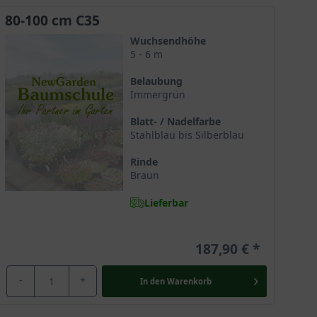
80-100 cm C35
Wuchsendhöhe
5 - 6 m
Belaubung
Immergrün
Blatt- / Nadelfarbe
Stahlblau bis Silberblau
Rinde
Braun
Lieferbar
187,90 €
-
+
In den
Warenkorb