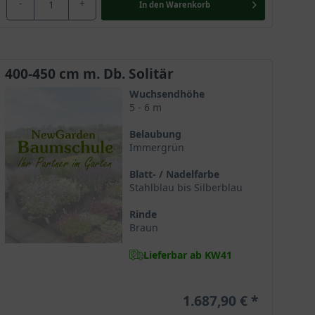
-
+
In den
Warenkorb
400-450 cm m. Db. Solitär
Wuchsendhöhe
5 - 6 m
Belaubung
Immergrün
Blatt- / Nadelfarbe
Stahlblau bis Silberblau
Rinde
Braun
Lieferbar ab KW41
1.687,90 €