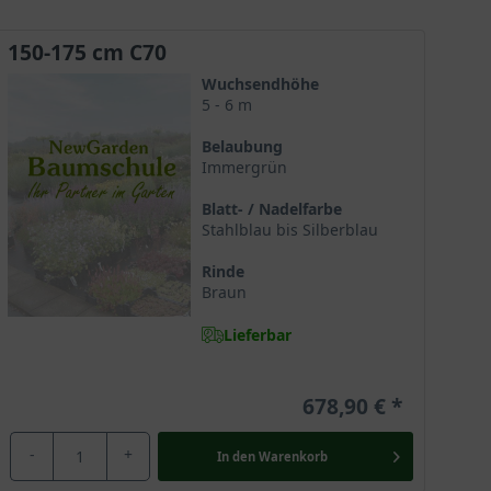
150-175 cm C70
Wuchsendhöhe
5 - 6 m
Belaubung
Immergrün
Blatt- / Nadelfarbe
Stahlblau bis Silberblau
Rinde
Braun
Lieferbar
678,90 €
-
+
In den
Warenkorb