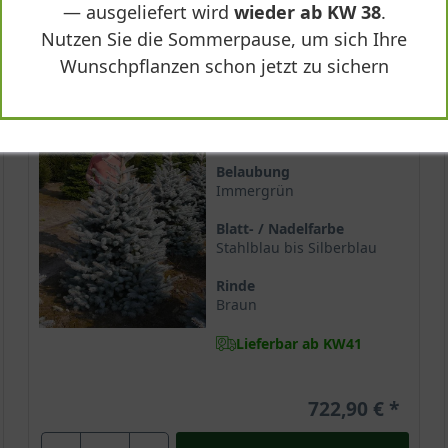
— ausgeliefert wird
wieder ab KW 38
.
Nutzen Sie die Sommerpause, um sich Ihre
Wunschpflanzen schon jetzt zu sichern
200-250 cm m. Db. Solitär
Wuchsendhöhe
5 - 6 m
Belaubung
Immergrün
Blatt- / Nadelfarbe
Stahlblau bis Silberblau
Rinde
Braun
Lieferbar ab KW41
722,90 €