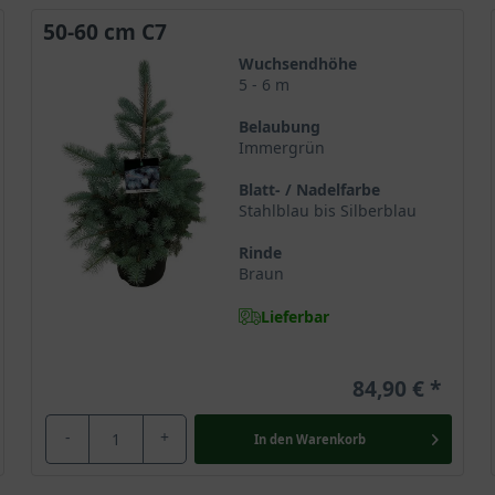
50-60 cm C7
Wuchsendhöhe
5 - 6 m
Belaubung
Immergrün
Blatt- / Nadelfarbe
Stahlblau bis Silberblau
Rinde
Braun
Lieferbar
84,90 €
-
+
In den
Warenkorb