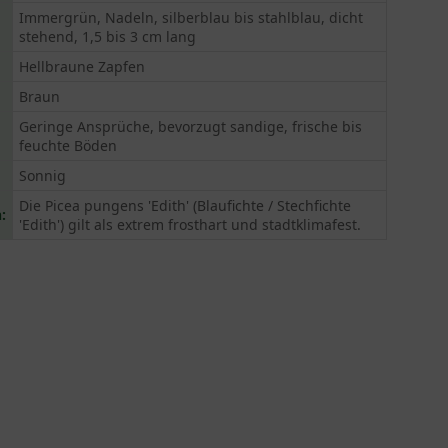
Immergrün, Nadeln, silberblau bis stahlblau, dicht
stehend, 1,5 bis 3 cm lang
Hellbraune Zapfen
Braun
Geringe Ansprüche, bevorzugt sandige, frische bis
feuchte Böden
Sonnig
Die Picea pungens 'Edith' (Blaufichte / Stechfichte
:
'Edith') gilt als extrem frosthart und stadtklimafest.