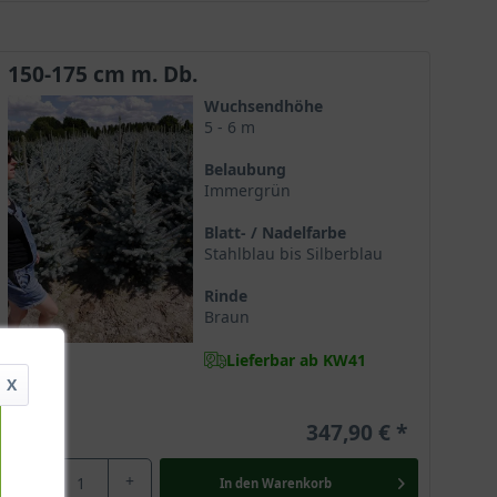
150-175 cm m. Db.
Wuchsendhöhe
5 - 6 m
Belaubung
Immergrün
Blatt- / Nadelfarbe
Stahlblau bis Silberblau
Rinde
Braun
Lieferbar ab KW41
X
347,90 €
-
+
In den
Warenkorb