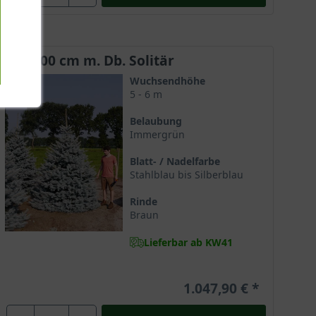
250-300 cm m. Db. Solitär
Wuchsendhöhe
5 - 6 m
Belaubung
Immergrün
Blatt- / Nadelfarbe
Stahlblau bis Silberblau
Rinde
Braun
Lieferbar ab KW41
1.047,90 €