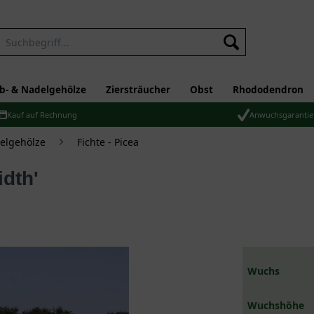
b- & Nadelgehölze
Ziersträucher
Obst
Rhododendron
Kauf auf Rechnung
Anwuchsgarantie
elgehölze
Fichte - Picea
idth'
Wuchs
Wuchshöhe