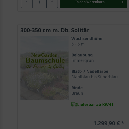
-
+
In den
Warenkorb
300-350 cm m. Db. Solitär
Wuchsendhöhe
5 - 6 m
Belaubung
Immergrün
Blatt- / Nadelfarbe
Stahlblau bis Silberblau
Rinde
Braun
Lieferbar ab KW41
1.299,90 €