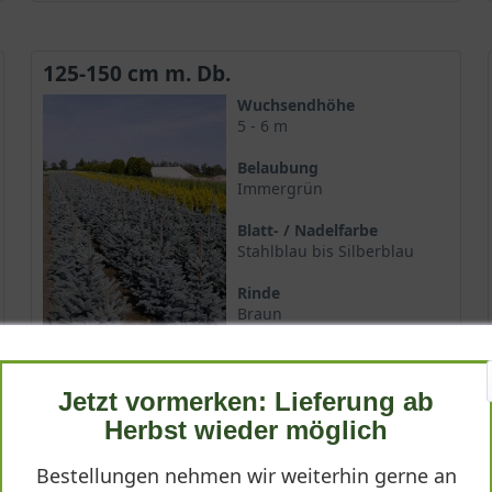
125-150 cm m. Db.
Wuchsendhöhe
5 - 6 m
Belaubung
Immergrün
Blatt- / Nadelfarbe
Stahlblau bis Silberblau
Rinde
Braun
Lieferbar ab KW41
Jetzt vormerken: Lieferung ab
267,90 €
Herbst wieder möglich
Bestellungen nehmen wir weiterhin gerne an
-
+
In den
Warenkorb