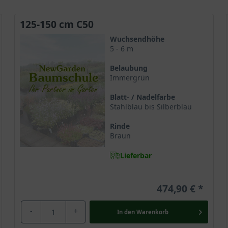
125-150 cm C50
Wuchsendhöhe
5 - 6 m
Belaubung
Immergrün
Blatt- / Nadelfarbe
Stahlblau bis Silberblau
Rinde
Braun
Lieferbar
474,90 €
-
+
In den
Warenkorb