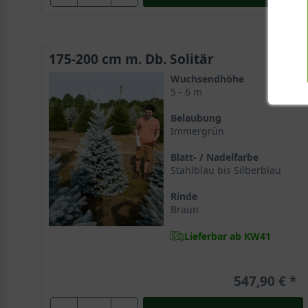
175-200 cm m. Db. Solitär
Wuchsendhöhe
5 - 6 m
Belaubung
Immergrün
Blatt- / Nadelfarbe
Stahlblau bis Silberblau
Rinde
Braun
Lieferbar ab KW41
547,90 €