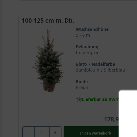
100-125 cm m. Db.
Wuchsendhöhe
5 - 6 m
Belaubung
Immergrün
Blatt- / Nadelfarbe
Stahlblau bis Silberblau
Rinde
Braun
Lieferbar ab KW41
178,90 €
-
+
In den
Warenkorb