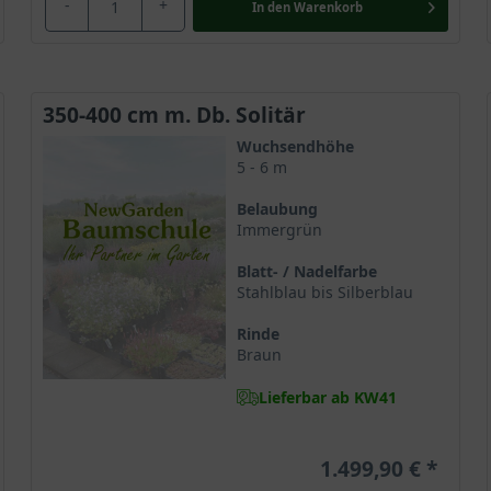
-
+
In den
Warenkorb
350-400 cm m. Db. Solitär
Wuchsendhöhe
5 - 6 m
Belaubung
Immergrün
Blatt- / Nadelfarbe
Stahlblau bis Silberblau
Rinde
Braun
Lieferbar ab KW41
1.499,90 €