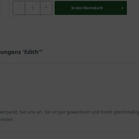
-
+
In den
Warenkorb
 pungens 'Edith'"
verpackt, bei uns an. Sie ist gut gewachsen und treibt gleichmäßig
rieden.