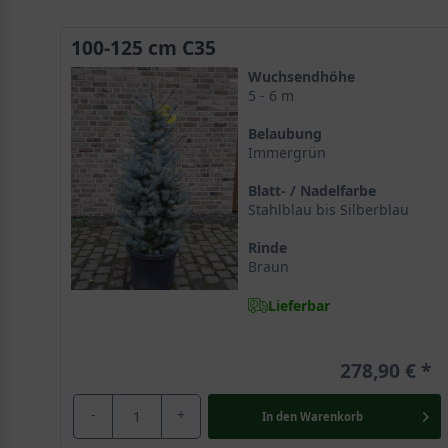
100-125 cm C35
Wuchsendhöhe
5 - 6 m
Belaubung
Immergrün
Blatt- / Nadelfarbe
Stahlblau bis Silberblau
Rinde
Braun
Lieferbar
278,90 €
-
+
In den
Warenkorb