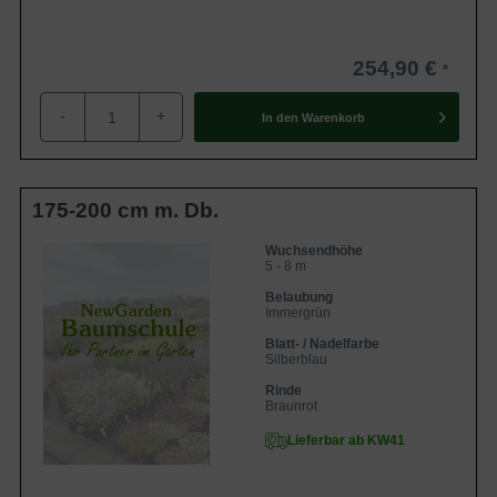
254,90 €
-
+
In den
Warenkorb
175-200 cm m. Db.
Wuchsendhöhe
5 - 8 m
Belaubung
Immergrün
Blatt- / Nadelfarbe
Silberblau
Rinde
Braunrot
Lieferbar ab KW41