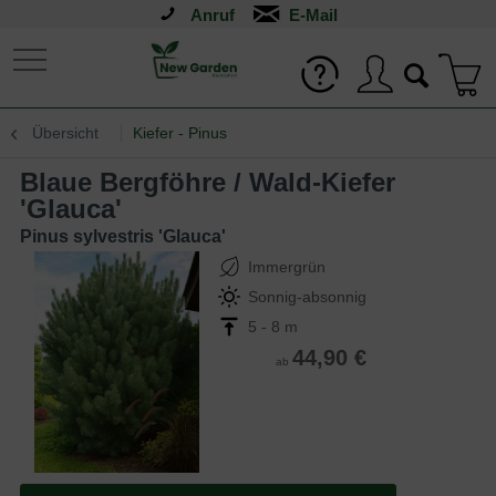
Anruf
Übersicht
Kiefer - Pinus
Blaue Bergföhre / Wald-Kiefer
'Glauca'
Pinus sylvestris 'Glauca'
Immergrün
Sonnig-absonnig
5 - 8 m
44,90 €
ab