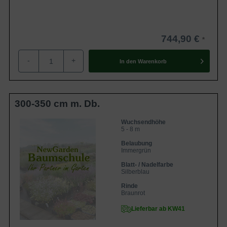
744,90 €
-
+
In den
Warenkorb
300-350 cm m. Db.
Wuchsendhöhe
5 - 8 m
Belaubung
Immergrün
Blatt- / Nadelfarbe
Silberblau
Rinde
Braunrot
Lieferbar ab KW41