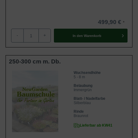
499,90 €
-
+
In den
Warenkorb
250-300 cm m. Db.
Wuchsendhöhe
5 - 8 m
Belaubung
Immergrün
Blatt- / Nadelfarbe
Silberblau
Rinde
Braunrot
Lieferbar ab KW41