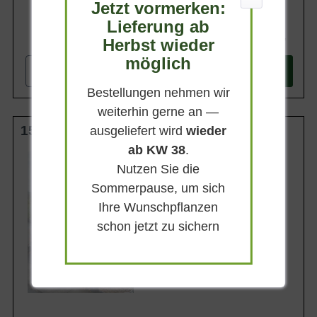
Jetzt vormerken:
Lieferung ab
499,90 €
Herbst wieder
möglich
-
+
In den
Warenkorb
Bestellungen nehmen wir
weiterhin gerne an —
150-175 cm m. Db.
ausgeliefert wird
wieder
ab KW 38
.
Wuchsendhöhe
5 - 8 m
Nutzen Sie die
Sommerpause, um sich
Belaubung
Immergrün
Ihre Wunschpflanzen
Blatt- / Nadelfarbe
schon jetzt zu sichern
Silberblau
Rinde
Braunrot
Lieferbar ab KW41