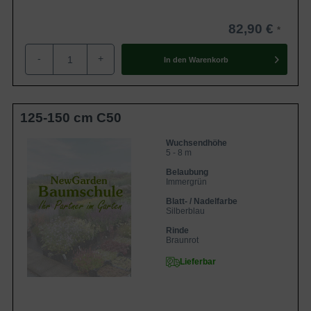
82,90 €
-
+
In den
Warenkorb
125-150 cm C50
Wuchsendhöhe
5 - 8 m
Belaubung
Immergrün
Blatt- / Nadelfarbe
Silberblau
Rinde
Braunrot
Lieferbar