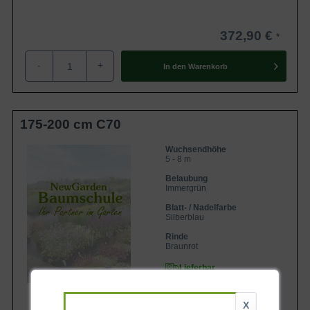
372,90 €
-
+
In den
Warenkorb
175-200 cm C70
Wuchsendhöhe
5 - 8 m
Belaubung
Immergrün
Blatt- / Nadelfarbe
Silberblau
Rinde
Braunrot
Lieferbar
X