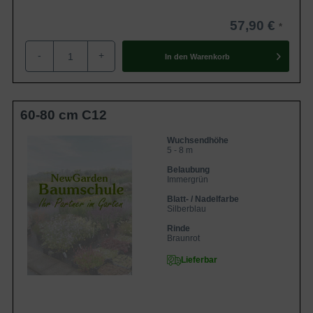
57,90 €
-
+
In den
Warenkorb
60-80 cm C12
Wuchsendhöhe
5 - 8 m
Belaubung
Immergrün
Blatt- / Nadelfarbe
Silberblau
Rinde
Braunrot
Lieferbar