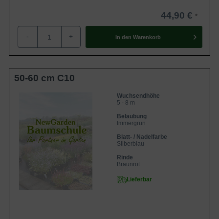
44,90 €
-
+
In den
Warenkorb
50-60 cm C10
Wuchsendhöhe
5 - 8 m
Belaubung
Immergrün
Blatt- / Nadelfarbe
Silberblau
Rinde
Braunrot
Lieferbar