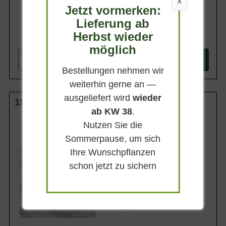
X
Jetzt vormerken:
Lieferung ab
Herbst wieder
499,90 €
möglich
-
+
In den
Warenkorb
Bestellungen nehmen wir
weiterhin gerne an —
ausgeliefert wird
wieder
150-175 cm m. Db.
ab KW 38
.
Wuchsendhöhe
Nutzen Sie die
5 - 8 m
Sommerpause, um sich
Belaubung
Immergrün
Ihre Wunschpflanzen
Blatt- / Nadelfarbe
schon jetzt zu sichern
Silberblau
Rinde
Braunrot
Lieferbar ab KW41