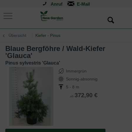
Anruf
Übersicht
Kiefer - Pinus
Blaue Bergföhre / Wald-Kiefer
'Glauca'
Pinus sylvestris 'Glauca'
Immergrün
Sonnig-absonnig
5 - 8 m
372,90 €
ab