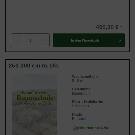
499,90 €
-
+
In den
Warenkorb
250-300 cm m. Db.
Wuchsendhöhe
5 - 8 m
Belaubung
Immergrün
Blatt- / Nadelfarbe
Silberblau
Rinde
Braunrot
Lieferbar ab KW41