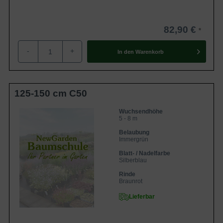
82,90 €
-
+
In den
Warenkorb
125-150 cm C50
Wuchsendhöhe
5 - 8 m
Belaubung
Immergrün
Blatt- / Nadelfarbe
Silberblau
Rinde
Braunrot
Lieferbar