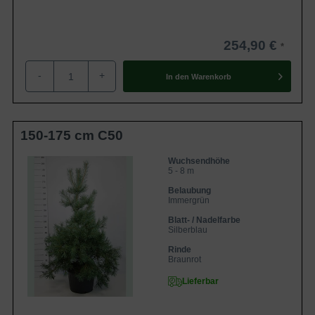
254,90 €
-
+
In den
Warenkorb
150-175 cm C50
Wuchsendhöhe
5 - 8 m
Belaubung
Immergrün
Blatt- / Nadelfarbe
Silberblau
Rinde
Braunrot
Lieferbar