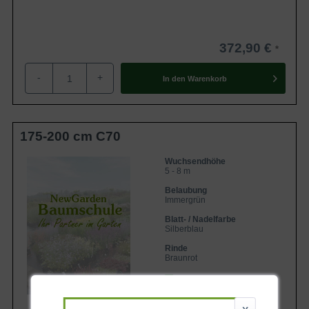
372,90 €
-
+
In den
Warenkorb
175-200 cm C70
Wuchsendhöhe
5 - 8 m
Belaubung
Immergrün
Blatt- / Nadelfarbe
Silberblau
Rinde
Braunrot
Lieferbar