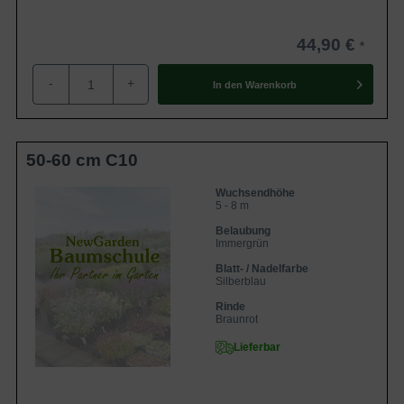
sehr winterhart sowie extrem robust.
44,90 €
-
+
In den
Warenkorb
50-60 cm C10
Wuchsendhöhe
5 - 8 m
Belaubung
Immergrün
Blatt- / Nadelfarbe
Silberblau
Rinde
Braunrot
Lieferbar