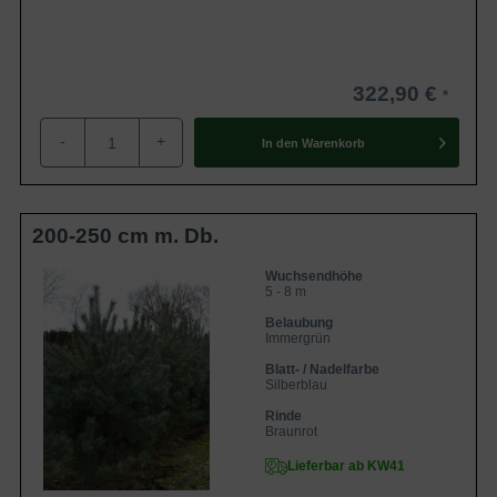
322,90 €
-
+
In den
Warenkorb
200-250 cm m. Db.
Wuchsendhöhe
5 - 8 m
Belaubung
Immergrün
Blatt- / Nadelfarbe
Silberblau
Rinde
Braunrot
Lieferbar ab KW41