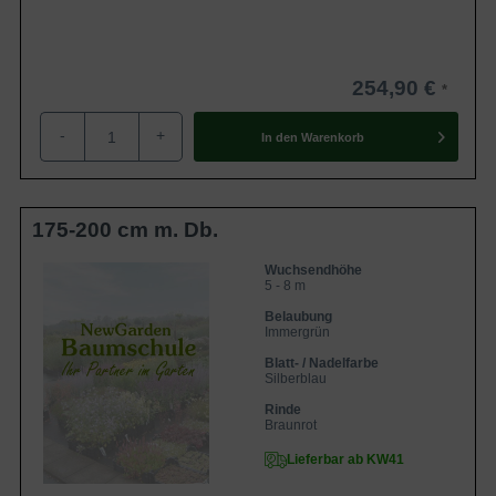
254,90 €
-
+
In den
Warenkorb
175-200 cm m. Db.
Wuchsendhöhe
5 - 8 m
Belaubung
Immergrün
Blatt- / Nadelfarbe
Silberblau
Rinde
Braunrot
Lieferbar ab KW41