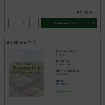
57,90 €
-
+
In den
Warenkorb
60-80 cm C12
Wuchsendhöhe
5 - 8 m
Belaubung
Immergrün
Blatt- / Nadelfarbe
Silberblau
Rinde
Braunrot
Lieferbar