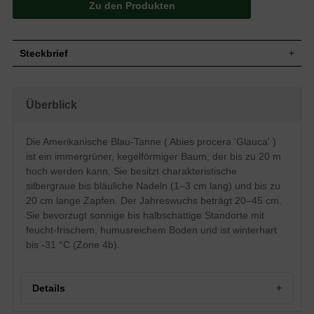
Zu den Produkten
Steckbrief
Die Abies procera 'Glauca' ist ein
mittelgroßer Baum mit einer
Überblick
Wuchs
kegelförmigen Krone, der bis zu 20 m
hoch werden kann. Der Jahreswuchs
beträgt ca. 20 bis 45 cm.
Die Amerikanische Blau-Tanne ( Abies procera 'Glauca' )
Wuchshöhe
bis zu 20 m
ist ein immergrüner, kegelförmiger Baum, der bis zu 20 m
Die immergrünen Nadeln des Baumes
Blatt
haben eine silbergraue bis bläuliche
hoch werden kann. Sie besitzt charakteristische
Färbung und sind 1 bis 3 cm lang.
silbergraue bis bläuliche Nadeln (1–3 cm lang) und bis zu
Die Zapfen haben eine Länge von bis zu
20 cm lange Zapfen. Der Jahreswuchs beträgt 20–45 cm.
Frucht
20 cm.
Sie bevorzugt sonnige bis halbschattige Standorte mit
Unscheinbare Blütenzapfen,
feucht-frischem, humusreichem Boden und ist winterhart
Blüte
geschlechtsreif nach ca. 30 Jahren
bis -31 °C (Zone 4b).
Blütezeit
Mai bis Juni
Rinde
Gräuliche bis dunkelgraue Rinde
Wurzeln
Flach- bis Herzwurzler
Details
Feucht-frischer, humoser, nährstoffreicher
Boden
Boden