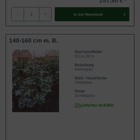
257,90 €
-
+
In den
Warenkorb
140-160 cm m. B.
Wuchsendhöhe
bis zu 20 m
Belaubung
Immergrün
Blatt- / Nadelfarbe
Silberblau
Rinde
Dunkelgrau
Lieferbar ab KW41