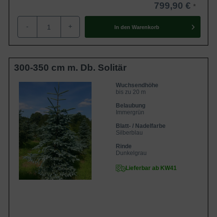
799,90 €
-
+
In den
Warenkorb
300-350 cm m. Db. Solitär
Wuchsendhöhe
bis zu 20 m
Belaubung
Immergrün
Blatt- / Nadelfarbe
Silberblau
Rinde
Dunkelgrau
Lieferbar ab KW41