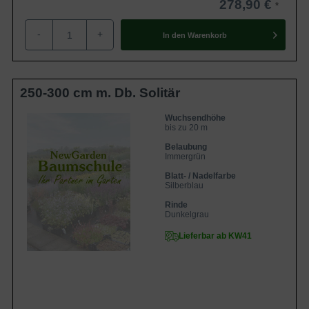
278,90 €
-
+
In den
Warenkorb
250-300 cm m. Db. Solitär
Wuchsendhöhe
bis zu 20 m
Belaubung
Immergrün
Blatt- / Nadelfarbe
Silberblau
Rinde
Dunkelgrau
Lieferbar ab KW41