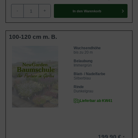
-
+
In den
Warenkorb
100-120 cm m. B.
Wuchsendhöhe
bis zu 20 m
Belaubung
Immergrün
Blatt- / Nadelfarbe
Silberblau
Rinde
Dunkelgrau
Lieferbar ab KW41
199,90 €