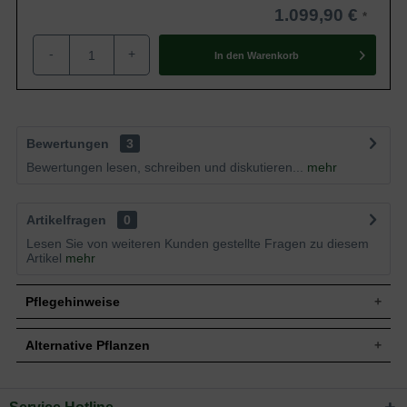
1.099,90 €
-
+
In den
Warenkorb
Bewertungen
3
Bewertungen lesen, schreiben und diskutieren...
mehr
Artikelfragen
0
Lesen Sie von weiteren Kunden gestellte Fragen zu diesem
Artikel
mehr
Pflegehinweise
Alternative Pflanzen
Pflanz- und Pflegetipps Abies procera 'Glauca' /
Abies nobilis 'Glauca' / Amerikanische Blau-