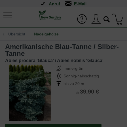
Anruf
Übersicht
Nadelgehölze
Amerikanische Blau-Tanne / Silber-
Tanne
Abies procera 'Glauca' / Abies nobilis 'Glauca'
Immergrün
Sonnig-halbschattig
bis zu 20 m
39,90 €
ab