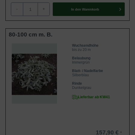
-
+
In den
Warenkorb
80-100 cm m. B.
Wuchsendhöhe
bis zu 20 m
Belaubung
Immergrün
Blatt- / Nadelfarbe
Silberblau
Rinde
Dunkelgrau
Lieferbar ab KW41
157,90 €