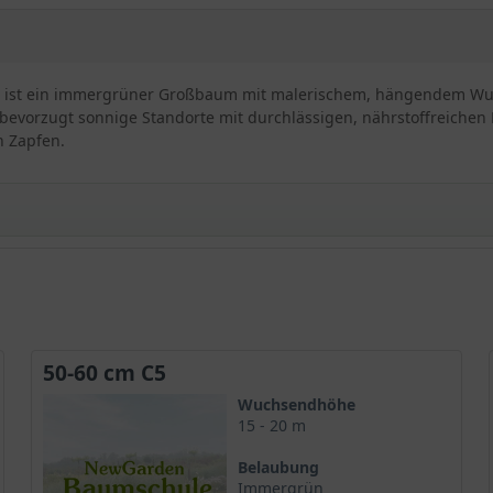
') ist ein immergrüner Großbaum mit malerischem, hängendem Wuch
bevorzugt sonnige Standorte mit durchlässigen, nährstoffreichen B
n Zapfen.
non-Zeder
awandelbaum
n
e Baumkrone und wird bis zu 20 Meter hoch
50-60 cm C5
el und rissig
grün und strahlen Frische aus
Wuchsendhöhe
15 - 20 m
erfügen über wenig Zierwert
n und sehr dekorativ
Belaubung
eder
Immergrün