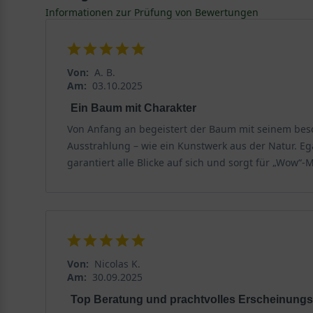
Der optimale Standort für die Hängende Libanon
Informationen zur Prüfung von Bewertungen
Die Hängende Libanon-Zeder gilt insgesamt als anpas
nährstoffreiche und möglichst durchlässige Untergründ
Von:
A. B.
Eine starke Herzwurzel versorgt die Libanon-Zeder
Am:
03.10.2025
Cedrus libani ‘Pendula‘ wird über eine starke Herzwurz
Ein Baum mit Charakter
verträgt kurzzeitig Trockenheit und begeistert dann z
Von Anfang an begeistert der Baum mit seinem bes
Ausstrahlung – wie ein Kunstwerk aus der Natur. Ega
Die Hängende Libanon-Zeder mag es sonnig
garantiert alle Blicke auf sich und sorgt für „Wow“
Am wohlsten fühlt sich die Hängende Libanon-Zeder a
Winterhart bis zu -20 °C
Die Libanon-Zeder eignet sich hervorragend für die Ve
minus 20 Grad Celsius. Der belebende Nadelbaum ist ei
Von:
Nicolas K.
Am:
30.09.2025
Verwendung der Cedrus libani ‘Pendula‘
Top Beratung und prachtvolles Erscheinungs