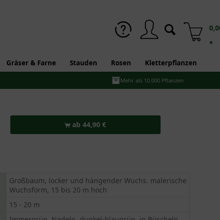
0,0
*
Gräser & Farne
Stauden
Rosen
Kletterpflanzen
Mehr als 10.000 Pflanzen
ab 44,90 €
Großbaum, locker und hängender Wuchs. malerische
Wuchsform, 15 bis 20 m hoch
15 - 20 m
Immergrün, Nadeln, dunkel-blaugrün, in Büscheln