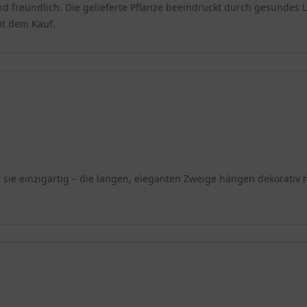
d freundlich. Die gelieferte Pflanze beeindruckt durch gesundes
heit, die sich mit einer prächtigen Baumkrone entwickelt und Platz
it dem Kauf.
lagen und verspricht dem Gärtner sinnliche Naturmomente. Die Hä
lerischen Gestalt, die zudem in einem sinnlichen Blaugrün leuch
in Einzelstellung. Hier verwöhnt die Selektion ‘Pendula‘ zuverläss
r.
zäh, dauerhaft und zudem duftet es aromatisch. Mutmaßlich wurde
mit dem Harz der Zedern. In ihrer Heimat, dem Libanon ist die C
sie einzigartig – die langen, eleganten Zweige hängen dekorativ h