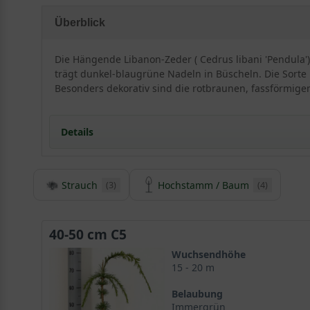
Überblick
Die Hängende Libanon-Zeder ( Cedrus libani 'Pendula
trägt dunkel-blaugrüne Nadeln in Büscheln. Die Sorte 
Besonders dekorativ sind die rotbraunen, fassförmige
Details
Herkunft und Besonderheiten der Hängenden Liba
Strauch
Hochstamm / Baum
(3)
(4)
Die Libanon-Zeder ist ein zukunftsträchtiger Klim
Die Libanon-Zeder hat in Europa eine lange Traditio
Die Hängende Libanon-Zeder bildet eine malerisch
40-50 cm C5
Der Stamm der Libanon-Zeder wird zunehmend dunk
Die Nadeln der Cedrus libani ‘Pendula‘ funkeln blau
Wuchsendhöhe
15 - 20 m
Dezente Blütenzapfen der Cedrus libani ‘Pendula‘ v
Die Zapfen der Cedrus libani ‘Pendula‘ sind rotbrau
Belaubung
Der optimale Standort für die Hängende Libanon-Z
Immergrün