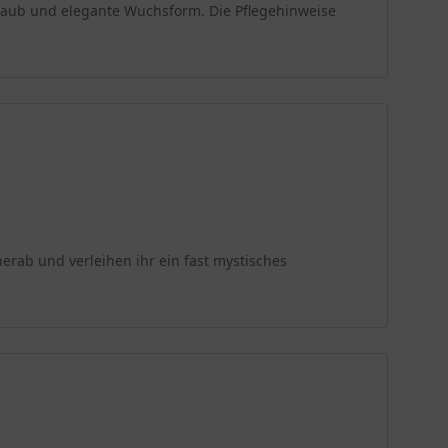
 Laub und elegante Wuchsform. Die Pflegehinweise
 zum Entfalten benötigt. Der strahlende Baum ist somit
ngende Libanon-Zeder präsentiert dem Betrachter
tet. Der Nadelbaum ist somit ein echtes Schmuckstück
ig im gesamten Gartenjahr mit ihrer Optik und zudem
 der Tempel des Königs Salomon aus Zedernholz gebaut
edrus libani das Staatswappen und entsprechend
erab und verleihen ihr ein fast mystisches