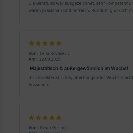
Die Beratung war ausgezeichnet, sehr kompetent un
Die Cedrus libani ‘Pendula‘ ist eine echte Gartenschön
waren praxisnah und hilfreich. Rundum glücklich m
die ideale Wahl für alle großen Gärten sowie Parkan
einen romantischen Anblick und verwöhnt mit ihrer ma
und verdient einen würdigen Pflanzplatz, bestenfalls 
mit einem genügsamen sowie sehr robustem Charakte
Wissenswertes zur Libanon-Zeder allgemein
Von:
Lejla Kovačević
Das Holz der Zeder ist sehr hochwertig. Es gilt als 
Am:
22.09.2025
und auch die Ägypter balsamierten ihre Verstorbenen 
Majestätisch & außergewöhnlich im Wuchs!
erfreut sie sich großer Popularität.
Ihr charakteristischer, überhängender Wuchs macht 
Aussehen.
Von:
Kevin Gering