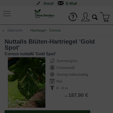
Anruf
Übersicht
Hartriegel - Cornus
Nuttalls Blüten-Hartriegel 'Gold
Spot'
Cornus nuttallii 'Gold Spot'
Sommergrün
Cremeweiß
Sonnig-halbschattig
Mai
6 - 8 m
187,90 €
ab