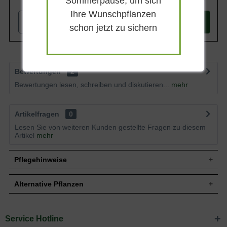
Sommerpause, um sich
Ihre Wunschpflanzen
-
+
In den
Warenkorb
schon jetzt zu sichern
Bewertungen
2
Bewertungen lesen, schreiben und diskutieren...
mehr
Artikelfragen
0
Lesen Sie von weiteren Kunden gestellte Fragen zu diesem
Artikel
mehr
Pflegehinweise
Alternative Pflanzen
Pflanz- und Pflegetipps Cornus nuttallii 'Gold
Spot' / Nuttalls Blüten-Hartriegel 'Gold Spot'
Service Hotline
Sie suchen eine Alternative?
Mit ein paar kleinen Tipps und Tricks kann man