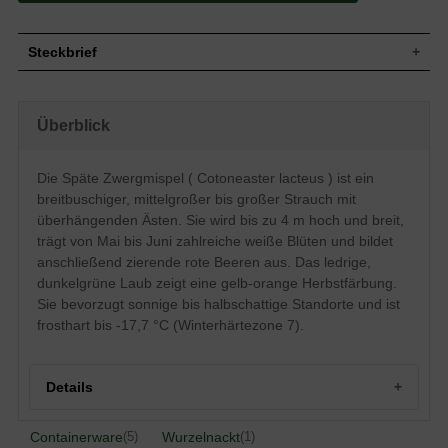
Steckbrief
Mittelgroßer bis großer Strauch, dicht
verzweigt, breitbuschig, später
Wuchs
Überblick
überhängende Äste, bis zu 4 m hoch und
ähnlich breit
Wuchshöhe
bis zu 4 m
Die Späte Zwergmispel ( Cotoneaster lacteus ) ist ein
Sommergrün, eiförmig bis elliptisch, am
breitbuschiger, mittelgroßer bis großer Strauch mit
Ende zugespitzt, ledrig, dunkelgrün
Blatt
glänzend, Herbstfärbung gelb bis orange,
überhängenden Ästen. Sie wird bis zu 4 m hoch und breit,
2 bis 6 cm lang
trägt von Mai bis Juni zahlreiche weiße Blüten und bildet
Rote Beeren, oval bis tropfenartig, ca. 1
anschließend zierende rote Beeren aus. Das ledrige,
Frucht
cm dick, sehr zierend
dunkelgrüne Laub zeigt eine gelb-orange Herbstfärbung.
Blüte
Weiß, außerordentlich zahlreich
Sie bevorzugt sonnige bis halbschattige Standorte und ist
Blütezeit
Mai bis Juni
frosthart bis -17,7 °C (Winterhärtezone 7).
Rinde
Braungrün, leicht gefurcht
Oberflächliche Hauptwurzel, hoher Anteil
Wurzeln
an Feinwurzeln
Details
Eher anspruchslos, bevorzugt jedoch
Boden
frische und nahrhafte Böden
Containerware
Wurzelnackt
(5)
(1)
Standort
Sonnig bis halbsonnig