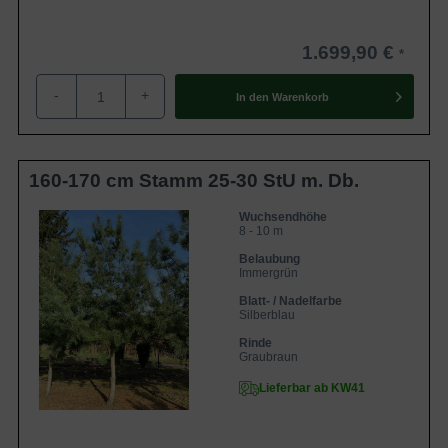
1.699,90 €
-
+
In den
Warenkorb
160-170 cm Stamm 25-30 StU m. Db.
Wuchsendhöhe
8 - 10 m
Belaubung
Immergrün
Blatt- / Nadelfarbe
Silberblau
Rinde
Graubraun
Lieferbar ab KW41