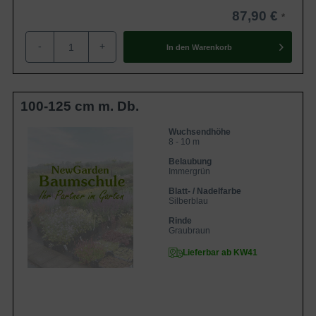
87,90 €
-
+
In den
Warenkorb
100-125 cm m. Db.
Wuchsendhöhe
8 - 10 m
Belaubung
Immergrün
Blatt- / Nadelfarbe
Silberblau
Rinde
Graubraun
Lieferbar ab KW41