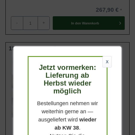
267,90 €
-
+
In den
Warenkorb
150-175 cm m. Db.
Wuchsendhöhe
X
8 - 10 m
Jetzt vormerken:
Belaubung
Lieferung ab
Immergrün
Herbst wieder
Blatt- / Nadelfarbe
möglich
Silberblau
Rinde
Graubraun
Bestellungen nehmen wir
weiterhin gerne an —
Lieferbar ab KW41
ausgeliefert wird
wieder
ab KW 38
.