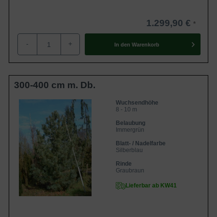
1.299,90 €
-
+
In den
Warenkorb
300-400 cm m. Db.
Wuchsendhöhe
8 - 10 m
Belaubung
Immergrün
Blatt- / Nadelfarbe
Silberblau
Rinde
Graubraun
Lieferbar ab KW41