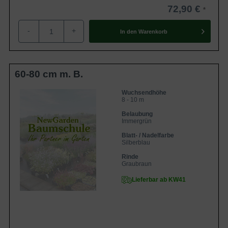
72,90 €
-
+
In den
Warenkorb
60-80 cm m. B.
Wuchsendhöhe
8 - 10 m
Belaubung
Immergrün
Blatt- / Nadelfarbe
Silberblau
Rinde
Graubraun
Lieferbar ab KW41