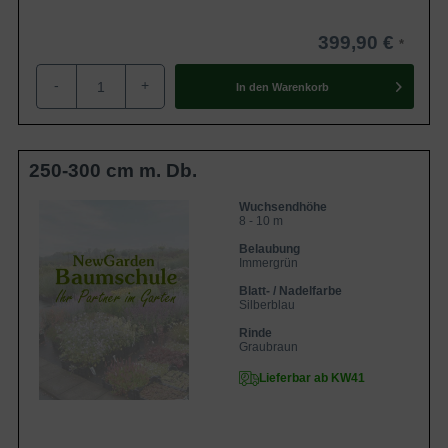
399,90 €
-
+
In den
Warenkorb
250-300 cm m. Db.
Wuchsendhöhe
8 - 10 m
Belaubung
Immergrün
Blatt- / Nadelfarbe
Silberblau
Rinde
Graubraun
Lieferbar ab KW41