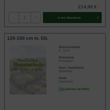
214,90 €
-
+
In den
Warenkorb
125-150 cm m. Db.
Wuchsendhöhe
8 - 10 m
Belaubung
Immergrün
Blatt- / Nadelfarbe
Silberblau
Rinde
Graubraun
Lieferbar ab KW41