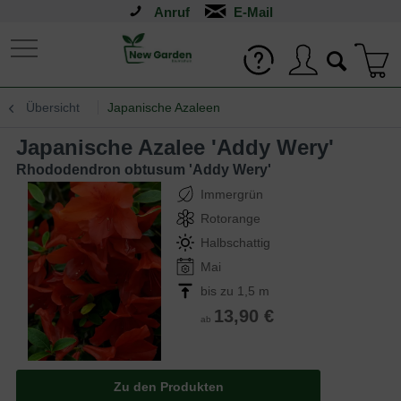
Anruf
Übersicht
Japanische Azaleen
Japanische Azalee 'Addy Wery'
Rhododendron obtusum 'Addy Wery'
Immergrün
Rotorange
Halbschattig
Mai
bis zu 1,5 m
13,90 €
ab
Zu den Produkten