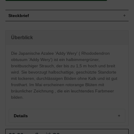
Steckbrief
Kleiner bis mittelgroßer Strauch,
Wuchs
breitbuschig, gut verzweigt und kompakt,
Überblick
bis zu 150 cm hoch und ebenso breit
Wuchshöhe
bis zu 1,5 m
Halbimmergrün, breit-elliptisch, ledrig,
Die Japanische Azalee 'Addy Wery' ( Rhododendron
Blatt
dunkelgrün glänzend, bis zu 5 cm lang
obtusum 'Addy Wery') ist ein halbimmergrüner,
Frucht
Kapselfrucht
breitbuschiger Strauch, der bis zu 1,5 m hoch und breit
Rotorange Blüten mit bräunlicher
wird. Sie bevorzugt halbschattige, geschützte Standorte
Blüte
Zeichnung, trichterförmig, reichblühend
mit lockeren, durchlässigen Böden ohne Kalk und ist gut
Blütezeit
Mai
frosthart. Im Mai erscheinen rotorange Blüten mit
Rinde
Bräunlich
bräunlicher Zeichnung , die ein leuchtendes Farbmeer
Wurzeln
Flachwurzler
bilden.
Bevorzugt lockere, durchlässige und
Boden
feuchte Untergründe, kalkhaltige Böden
vermeiden
Details
Standort
Halbschattig, geschützt
Der Rhododendron obtusum 'Addy Wery'
(Japanische Azalee 'Addy Wery') sollte
Die Rhododendron obtusum 'Addy Wery', auch bekannt als