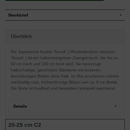
Steckbrief
Zwergstrauch, breitbuschig, gut verzweigt
Wuchs
und kompakt, bis zu 50 cm hoch und 100
Überblick
cm breit
Wuchshöhe
bis zu 100 cm
Halbimmergrün, breit-elliptisch, ledrig,
Die Japanische Azalee 'Anouk' ( Rhododendron obtusum
Blatt
dunkelgrün glänzend, bis zu 4 cm lang
'Anouk' ) ist ein halbimmergrüner Zwergstrauch, der bis zu
Frucht
Kapselfrucht
50 cm hoch und 100 cm breit wird. Sie bevorzugt
Rosa Blüten, trichterförmig, extrem
halbschattige, geschützte Standorte mit lockeren,
Blüte
reichblühend, ca. 6 cm breit
durchlässigen Böden ohne Kalk. Im Mai erscheinen extrem
Blütezeit
Mai
reichhaltig rosa, trichterförmige Blüten von ca. 6 cm Breite.
Rinde
Bräunlich
Die Sorte ist frosthart und besonders kompakt wachsend.
Wurzeln
Flachwurzler
Bevorzugt lockere, durchlässige und
Boden
feuchte Untergründe, kalkhaltige Böden
Details
vermeiden
Standort
Halbschattig, geschützt
Der Rhododendron obtusum 'Anouk'
20-25 cm C2
(Japanische Azalee 'Anouk') wird Ihren
Besonderheiten und Eigenschaften vom