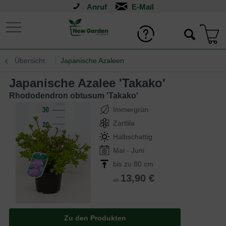
Anruf
Übersicht
Japanische Azaleen
Japanische Azalee 'Takako'
Rhododendron obtusum 'Takako'
Immergrün
Zartlila
Halbschattig
Mai - Juni
bis zu 80 cm
13,90 €
ab
Zu den Produkten