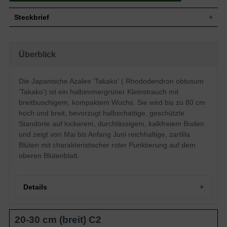
Steckbrief
Kleinstrauch, breitbuschig, gut verzweigt
Wuchs
und kompakt, bis zu 80 cm hoch und
Überblick
ähnlich breit
Wuchshöhe
bis zu 80 cm
Halbimmergrün, breit-elliptisch, ledrig,
Die Japanische Azalee 'Takako' ( Rhododendron obtusum
Blatt
dunkelgrün glänzend, bis zu 4 cm lang
'Takako') ist ein halbimmergrüner Kleinstrauch mit
Frucht
Kapselfrucht
breitbuschigem, kompaktem Wuchs. Sie wird bis zu 80 cm
Zartlila Blüten, oberes Blütenblatt rötlich
hoch und breit, bevorzugt halbschattige, geschützte
Blüte
gepunktet, trichterförmig, reichblühend
Standorte auf lockerem, durchlässigem, kalkfreiem Boden
Blütezeit
Mai bis Anfang Juni
und zeigt von Mai bis Anfang Juni reichhaltige, zartlila
Rinde
Bräunlich
Blüten mit charakteristischer roter Punktierung auf dem
Wurzeln
Flachwurzler
oberen Blütenblatt.
Bevorzugt lockere, durchlässige und
Boden
feuchte Untergründe, kalkhaltige Böden
vermeiden
Details
Standort
Halbschattig, geschützt
Der Rhododendron obtusum 'Takako'
(Japanische Azalee 'Takako') überzeugt
20-30 cm (breit) C2
vor allem mit seiner zartlila Blütenpracht.
Eigenschaften