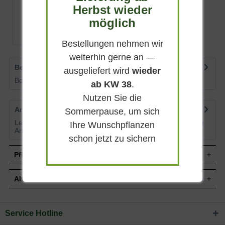
sondern auch durch seine Bodentoleranz.
Herbst wieder
(
17
)
möglich
ab 12,90 € *
Bestellungen nehmen wir
weiterhin gerne an —
Bewertungen
0
ausgeliefert wird
wieder
Bewertungen lesen, schreiben und diskutieren...
mehr
ab KW 38
.
Nutzen Sie die
Artikelfragen
0
Sommerpause, um sich
Lesen Sie von weiteren Kunden gestellte Fragen zu diesem
Ihre Wunschpflanzen
Artikel
mehr
schon jetzt zu sichern
Pflegehinweise
Alternative Pflanzen
Pflanz- und Pflegetipps Juniperus chinensis
'Stricta Variegata' / weißbunter Kegel-Wacholder /
Service Hotline
Sie suchen eine Alternative?
weißbunter chinenischer Wacholder