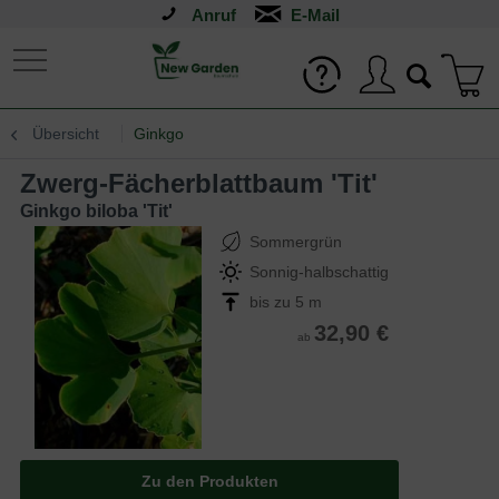
Anruf
Übersicht
Ginkgo
Zwerg-Fächerblattbaum 'Tit'
Ginkgo biloba 'Tit'
Sommergrün
Sonnig-halbschattig
bis zu 5 m
32,90 €
ab
Zu den Produkten