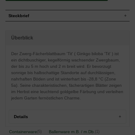
Steckbrief
Zwergbaum, dichtbuschig und kompakt,
Wuchs
aufrecht und gut verzweigt, kegelförmiger
Überblick
Wuchs, bis zu 5 m hoch und 2 m breit
Wuchshöhe
bis zu 5 m
Sommergrün, klein, fächerartig,
Der Zwerg-Fächerblattbaum 'Tit' ( Ginkgo biloba 'Tit' ) ist
halbmondförmig, in der Mitte geteilt, am
ein dichtbuschiger, kegelförmig wachsender Zwergbaum,
Blatt
Ende mit tiefen Ausbuchtungen,
frischgrün, Herbstfärbung hellgelb bis
der bis zu 5 m hoch und 2 m breit wird. Er bevorzugt
goldgelb, 4 bis 8 cm breit
sonnige bis halbschattige Standorte auf durchlässigen,
Frucht
Keine
nahrhaften Böden und ist winterhart bis -28,8 °C (Zone
Grüne Trauben (weiblich), grüne längliche
5a). Seine charakteristischen, fächerartigen Blätter zeigen
Blüte
Kätzchen (männlich), eher unscheinbar
im Herbst eine leuchtend goldgelbe Färbung und verleihen
Blütezeit
März
jedem Garten fernöstlichen Charme.
Anfangs hellgrau bis hellbraun, später
Rinde
gefurcht, dunkelgrau und rau
Wurzeln
Pfahlwurzel, feinwurzelig
Details
Gedeiht auf allen kultivierten,
Boden
durchlässigen und nahrhaften
Containerware
Gartenböden
Ballenware m.B. / m.Db.
(5)
(1)