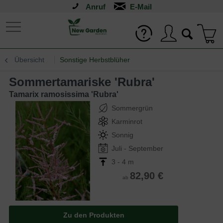
Anruf
Übersicht
Sonstige Herbstblüher
Sommertamariske 'Rubra'
Tamarix ramosissima 'Rubra'
Sommergrün
Karminrot
Sonnig
Juli - September
3 - 4 m
82,90 €
ab
Zu den Produkten