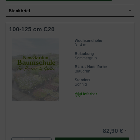
Steckbrief
Großstrauch, locker, bogig ausladende
100-125 cm C20
Wuchs
Zweige, schnell wüchsig, bis 4 m hoch
und 3 m breit
Wuchshöhe
3 - 4 m
Wuchsendhöhe
3 - 4 m
Sommergrün, schuppenförmig,
Blatt
eilanzettlich, blaugrün, Herbstfärbung
Belaubung
gelb-rot
Sommergrün
Beeren, kugelig, purpurfarben,
Blatt- / Nadelfarbe
Frucht
ungenießbar
Blaugrün
Blüte
Blütenrispen, karminrot
Standort
Blütezeit
Juli bis September
Sonnig
Rinde
Hellbraun, Triebe braungelb
Lieferbar
Tiefwurzler, mit vielen weitstreichenden
Wurzeln
Seitenwurzeln
Anspruchslos, durchlässige und
Boden
kultivierten Böden
Standort
Sonnig
82,90 €
Winterhart
6b ( -15,0°C bis -17,7°C)
Tamarix ramosissima‘ Rubra‘ ist ein