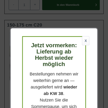
-
+
In den
Warenkorb
150-175 cm C20
Wuchsendhöhe
3 - 4 m
X
Jetzt vormerken:
Belaubung
Sommergrün
Lieferung ab
Blatt- / Nadelfarbe
Herbst wieder
Blaugrün
möglich
Standort
Sonnig
Bestellungen nehmen wir
Lieferbar
weiterhin gerne an —
ausgeliefert wird
wieder
ab KW 38
.
Nutzen Sie die
117,90 €
Sommerpause, um sich