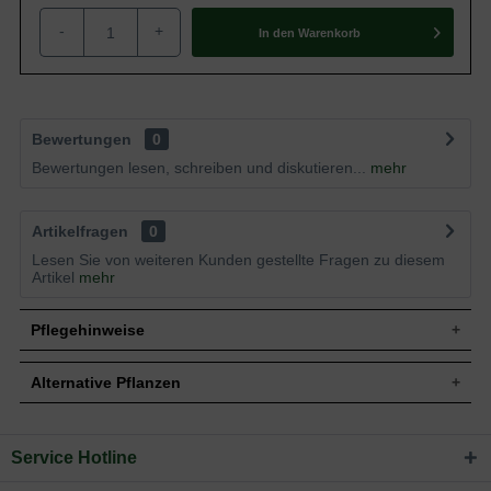
-
+
In den
Warenkorb
Bewertungen
0
Bewertungen lesen, schreiben und diskutieren...
mehr
Artikelfragen
0
Lesen Sie von weiteren Kunden gestellte Fragen zu diesem
Artikel
mehr
Pflegehinweise
Alternative Pflanzen
Pflanz- und Pflegetipps Tamarix ramosissima
'Rubra' / Rote Sommertamariske
Service Hotline
Sie suchen eine Alternative?
Mit ein paar kleinen Tipps und Tricks kann man