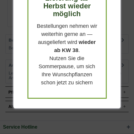
Herbst wieder
Artikel nicht mehr verfügbar
möglich
Bestellungen nehmen wir
weiterhin gerne an —
Bewertungen
1
ausgeliefert wird
wieder
Bewertungen lesen, schreiben und diskutieren...
mehr
ab KW 38
.
Nutzen Sie die
Artikelfragen
0
Sommerpause, um sich
Lesen Sie von weiteren Kunden gestellte Fragen zu diesem
Ihre Wunschpflanzen
Artikel
mehr
schon jetzt zu sichern
Pflegehinweise
Alternative Pflanzen
Pflanz- und Pflegetipps Colutea arborescens
'Sunset' / Blasenstrauch 'Sunset'
Service Hotline
Sie suchen eine Alternative?
Mit ein paar kleinen Tipps und Tricks kann man