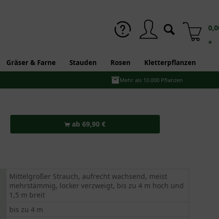
0,0
*
Gräser & Farne
Stauden
Rosen
Kletterpflanzen
Mehr als 10.000 Pflanzen
ab 69,90 €
Mittelgroßer Strauch, aufrecht wachsend, meist
mehrstämmig, locker verzweigt, bis zu 4 m hoch und
1,5 m breit
bis zu 4 m