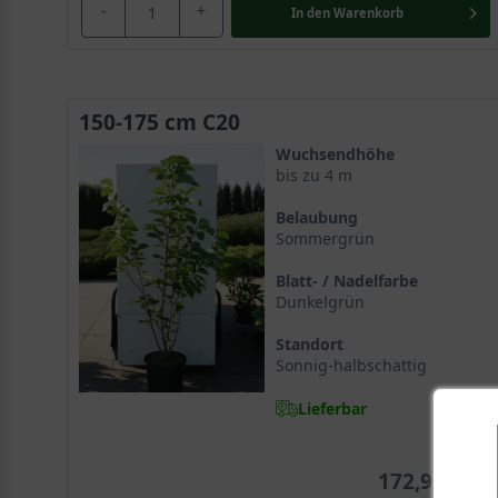
-
+
In den
Warenkorb
150-175 cm C20
Wuchsendhöhe
bis zu 4 m
Belaubung
Sommergrün
Blatt- / Nadelfarbe
Dunkelgrün
Standort
Sonnig-halbschattig
Lieferbar
172,90 €