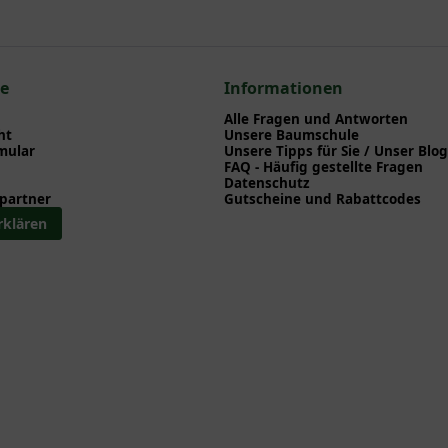
nd herunterladen können.
n zum hier gezeigten Artikel Magnolia 'Daphne' / Magnolie 'Daphne
ia
ce
Informationen
a
Alle Fragen und Antworten
ht
Unsere Baumschule
mular
Unsere Tipps für Sie / Unser Blog
FAQ - Häufig gestellte Fragen
Datenschutz
partner
Gutscheine und Rabattcodes
rklären