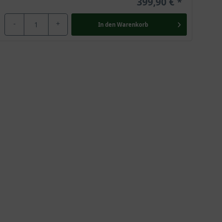
399,90 €
-
+
In den
Warenkorb