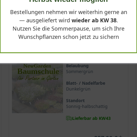
-
+
In den
Warenkorb
Bestellungen nehmen wir weiterhin gerne an
— ausgeliefert wird
wieder ab KW 38
.
Nutzen Sie die Sommerpause, um sich Ihre
Wunschpflanzen schon jetzt zu sichern
150-175 cm m. Db.
Wuchsendhöhe
bis zu 4 m
Belaubung
Sommergrün
Blatt- / Nadelfarbe
Dunkelgrün
Standort
Sonnig-halbschattig
Lieferbar ab KW43