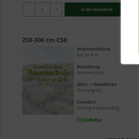
-
+
In den
Warenkorb
250-300 cm C50
Wuchsendhöhe
bis zu 4 m
Belaubung
Sommergrün
Blatt- / Nadelfarbe
Dunkelgrün
Standort
Sonnig-halbschattig
Lieferbar