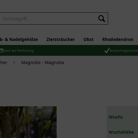
b- & Nadelgehölze
Ziersträucher
Obst
Rhododendron
Kauf auf Rechnung
Anwuchsgarantie
üher
Magnolie - Magnolia
Wuchs
Wuchshöhe