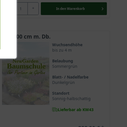
-
+
In den
Warenkorb
175-200 cm m. Db.
Wuchsendhöhe
bis zu 4 m
Belaubung
Sommergrün
Blatt- / Nadelfarbe
Dunkelgrün
Standort
Sonnig-halbschattig
Lieferbar ab KW43