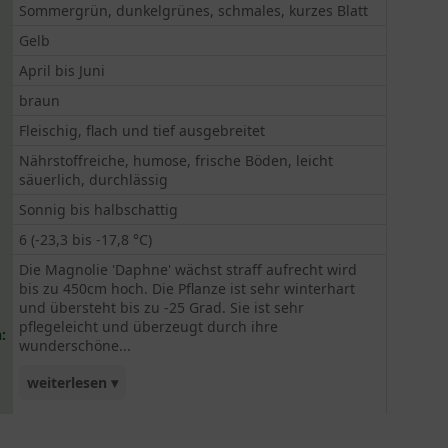
Sommergrün, dunkelgrünes, schmales, kurzes Blatt
Gelb
April bis Juni
braun
Fleischig, flach und tief ausgebreitet
Nährstoffreiche, humose, frische Böden, leicht
säuerlich, durchlässig
Sonnig bis halbschattig
6 (-23,3 bis -17,8 °C)
Die Magnolie 'Daphne' wächst straff aufrecht wird
bis zu 450cm hoch. Die Pflanze ist sehr winterhart
und übersteht bis zu -25 Grad. Sie ist sehr
pflegeleicht und überzeugt durch ihre
:
wunderschöne...
weiterlesen ▾
gelbe Blütenpracht und einen angenehmen Duft.