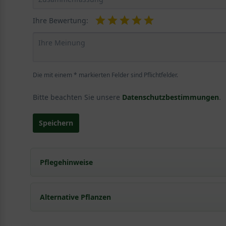
Ihre Bewertung:
Die mit einem * markierten Felder sind Pflichtfelder.
Bitte beachten Sie unsere
Datenschutzbestimmungen
.
Speichern
Pflegehinweise
Pflanz- und Pflegetipps Magnolia 'Daphne' / Mag
Alternative Pflanzen
Mit ein paar kleinen Tipps und Tricks kann man Garte
Pflege- und Pflanztipps
, wo Sie zahlreiche Information