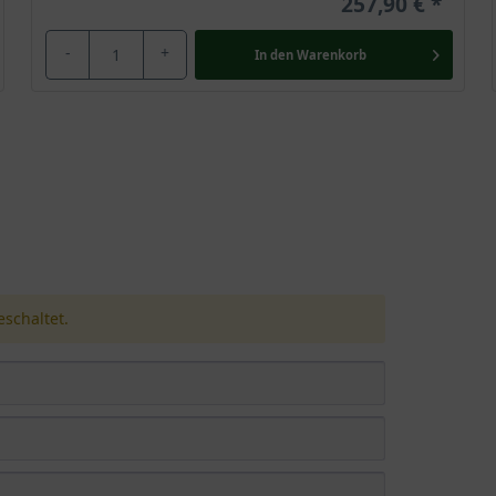
257,90 €
-
+
In den
Warenkorb
schaltet.