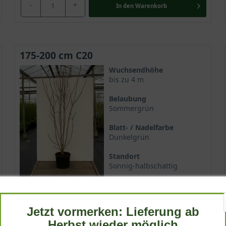
-
+
In den
Warenkorb
175-200 cm C20
Wuchsendhöhe
bis zu 4 m
Belaubung
Sommergrün
Blatt- / Nadelfarbe
Dunkelgrün
Standort
Sonnig-halbschattig
Lieferbar
Jetzt vormerken: Lieferung ab
199,90 €
Herbst wieder möglich