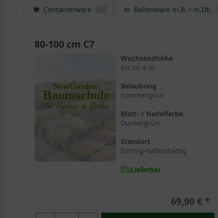
Containerware
Ballenware m.B. / m.Db.
(7)
80-100 cm C7
Wuchsendhöhe
bis zu 4 m
Belaubung
Sommergrün
Blatt- / Nadelfarbe
Dunkelgrün
Standort
Sonnig-halbschattig
Lieferbar
69,90 €