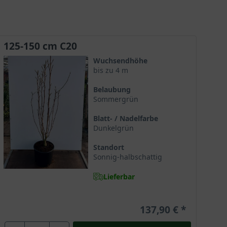
Ein toller Solitärstrauch!
125-150 cm C20
Wuchsendhöhe
bis zu 4 m
Belaubung
Sommergrün
Blatt- / Nadelfarbe
Dunkelgrün
Standort
Sonnig-halbschattig
Lieferbar
137,90 €