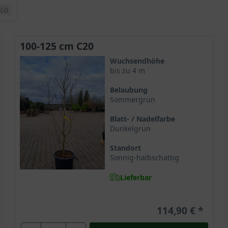
(2)
100-125 cm C20
Wuchsendhöhe
bis zu 4 m
Belaubung
Sommergrün
Blatt- / Nadelfarbe
Dunkelgrün
Standort
Sonnig-halbschattig
Lieferbar
114,90 €