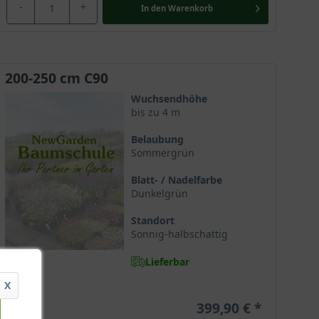
-
+
In den
Warenkorb
200-250 cm C90
Wuchsendhöhe
bis zu 4 m
Belaubung
Sommergrün
Blatt- / Nadelfarbe
Dunkelgrün
Standort
Sonnig-halbschattig
Lieferbar
X
399,90 €