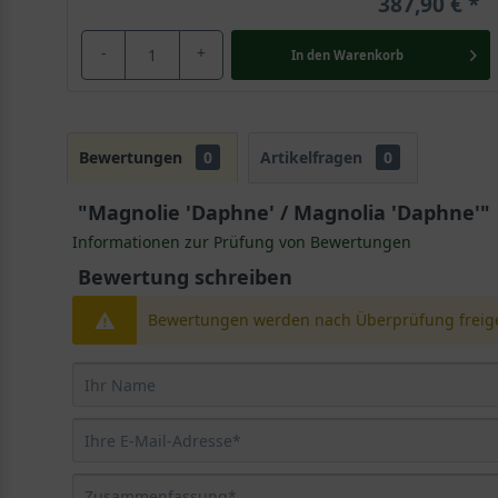
387,90 €
-
+
In den
Warenkorb
Bewertungen
0
Artikelfragen
0
"Magnolie 'Daphne' / Magnolia 'Daphne'"
Informationen zur Prüfung von Bewertungen
Bewertung schreiben
Bewertungen werden nach Überprüfung freige