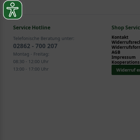
Sie suchen eine Alternative?
Pflegeanleitung zum Download an, die Sie nachstehe
In folgenden Kategorien finden Sie schöne Alternative
Service Hotline
Ziergehölze > Frühjahrsblüher > Magnolie - Magnol
Shop Servi
Ziergehölze > Sommerblüher > Magnolie - Magnoli
Kontakt
Telefonische Beratung unter:
Widerrufsrec
02862 - 700 207
Widerrufsfor
AGB
Montag - Freitag:
Impressum
08:30 - 12:00 Uhr
Kooperations
13:00 - 17:00 Uhr
Widerruf e