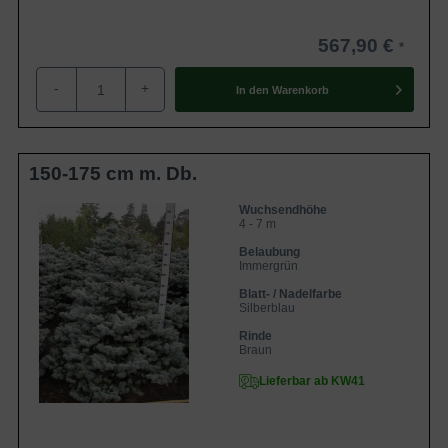
567,90 €
-
+
In den
Warenkorb
150-175 cm m. Db.
Wuchsendhöhe
4 - 7 m
Belaubung
Immergrün
Blatt- / Nadelfarbe
Silberblau
Rinde
Braun
Lieferbar ab KW41