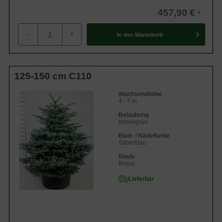
457,90 €
-
+
In den
Warenkorb
125-150 cm C110
Wuchsendhöhe
4 - 7 m
Belaubung
Immergrün
Blatt- / Nadelfarbe
Silberblau
Rinde
Braun
Lieferbar