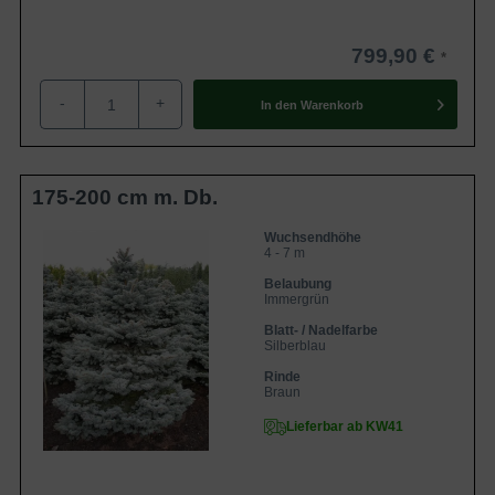
799,90 €
-
+
In den
Warenkorb
175-200 cm m. Db.
Wuchsendhöhe
4 - 7 m
Belaubung
Immergrün
Blatt- / Nadelfarbe
Silberblau
Rinde
Braun
Lieferbar ab KW41