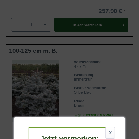
257,90 €
-
+
In den
Warenkorb
100-125 cm m. B.
Wuchsendhöhe
4 - 7 m
Belaubung
Immergrün
Blatt- / Nadelfarbe
Silberblau
Rinde
Braun
Lieferbar ab KW41
X
Jetzt vormerken: