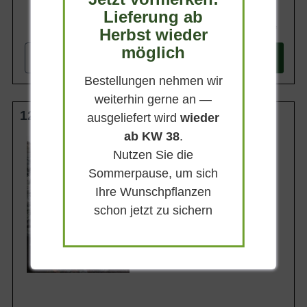
Lieferung ab
378,90 €
Herbst wieder
möglich
-
+
In den
Warenkorb
Bestellungen nehmen wir
weiterhin gerne an —
125-150 cm m. Db.
ausgeliefert wird
wieder
ab KW 38
.
Wuchsendhöhe
4 - 7 m
Nutzen Sie die
Belaubung
Sommerpause, um sich
Immergrün
Ihre Wunschpflanzen
Blatt- / Nadelfarbe
Silberblau
schon jetzt zu sichern
Rinde
Braun
Lieferbar ab KW41