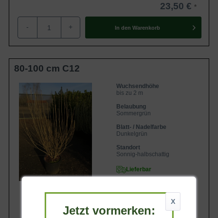
23,50 €
-
+
In den
Warenkorb
80-100 cm C12
Wuchsendhöhe
bis zu 2 m
Belaubung
Sommergrün
Blatt- / Nadelfarbe
Dunkelgrün
Standort
Sonnig-halbschattig
Lieferbar
X
Jetzt vormerken: