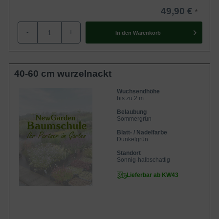
49,90 €
-
+
In den
Warenkorb
40-60 cm wurzelnackt
Wuchsendhöhe
bis zu 2 m
Belaubung
Sommergrün
Blatt- / Nadelfarbe
Dunkelgrün
Standort
Sonnig-halbschattig
Lieferbar ab KW43