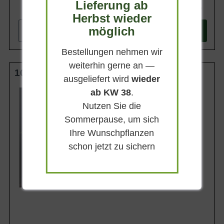
Lieferung ab
42,90 €
Herbst wieder
möglich
-
+
In den
Warenkorb
Bestellungen nehmen wir
weiterhin gerne an —
100-125 cm C12
ausgeliefert wird
wieder
ab KW 38
Wuchsendhöhe
.
bis zu 2 m
Nutzen Sie die
Belaubung
Sommerpause, um sich
Sommergrün
Ihre Wunschpflanzen
Blatt- / Nadelfarbe
Dunkelgrün
schon jetzt zu sichern
Standort
Sonnig-halbschattig
Lieferbar