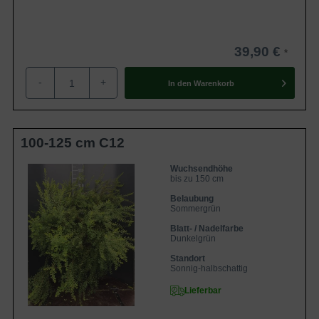
39,90 €
-
+
In den
Warenkorb
100-125 cm C12
Wuchsendhöhe
bis zu 150 cm
Belaubung
Sommergrün
Blatt- / Nadelfarbe
Dunkelgrün
Standort
Sonnig-halbschattig
Lieferbar