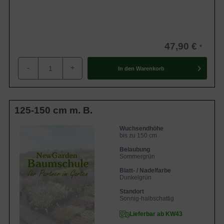
47,90 €
-
+
In den
Warenkorb
125-150 cm m. B.
Wuchsendhöhe
bis zu 150 cm
Belaubung
Sommergrün
Blatt- / Nadelfarbe
Dunkelgrün
Standort
Sonnig-halbschattig
Lieferbar ab KW43