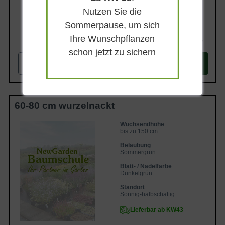
Nutzen Sie die
Sommerpause, um sich
Ihre Wunschpflanzen
67,90 €
schon jetzt zu sichern
-
+
In den
Warenkorb
60-80 cm wurzelnackt
Wuchsendhöhe
bis zu 150 cm
Belaubung
Sommergrün
Blatt- / Nadelfarbe
Dunkelgrün
Standort
Sonnig-halbschattig
Lieferbar ab KW43