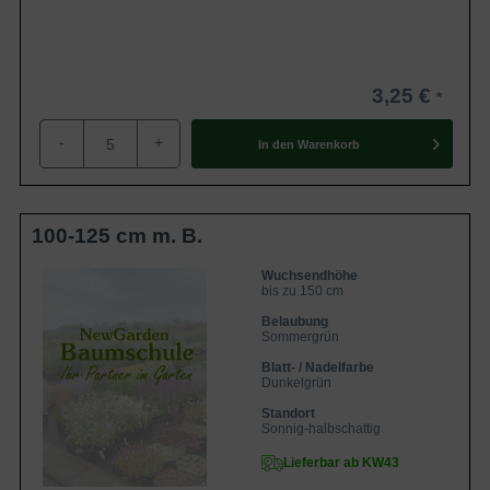
3,25 €
-
+
In den
Warenkorb
100-125 cm m. B.
Wuchsendhöhe
bis zu 150 cm
Belaubung
Sommergrün
Blatt- / Nadelfarbe
Dunkelgrün
Standort
Sonnig-halbschattig
Lieferbar ab KW43