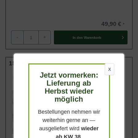
49,90 €
-
+
In den
Warenkorb
150-200 cm m. B.
X
Jetzt vormerken:
Wuchsendhöhe
bis zu 150 cm
Lieferung ab
Belaubung
Herbst wieder
Sommergrün
möglich
Blatt- / Nadelfarbe
Dunkelgrün
Bestellungen nehmen wir
Standort
Sonnig-halbschattig
weiterhin gerne an —
Lieferbar ab KW41
ausgeliefert wird
wieder
ab KW 38
.