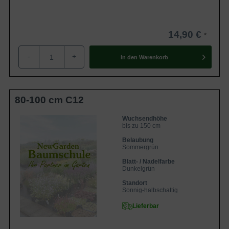
14,90 €
-
+
In den
Warenkorb
80-100 cm C12
Wuchsendhöhe
bis zu 150 cm
Belaubung
Sommergrün
Blatt- / Nadelfarbe
Dunkelgrün
Standort
Sonnig-halbschattig
Lieferbar