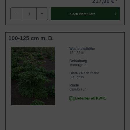
217,90 €
-
+
In den
Warenkorb
100-125 cm m. B.
Wuchsendhöhe
15 - 25 m
Belaubung
Immergrün
Blatt- / Nadelfarbe
Blaugrün
Rinde
Graubraun
Lieferbar ab KW41