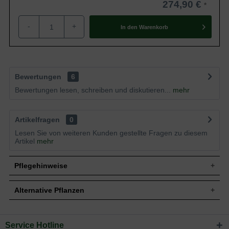
274,90 €
-
+
In den
Warenkorb
Bewertungen
6
Bewertungen lesen, schreiben und diskutieren...
mehr
Artikelfragen
0
Lesen Sie von weiteren Kunden gestellte Fragen zu diesem
Artikel
mehr
Pflegehinweise
Alternative Pflanzen
Pflanz- und Pflegetipps Abies numidica 'Glauca' /
Blaugraue Algiertanne
Service Hotline
Sie suchen eine Alternative?