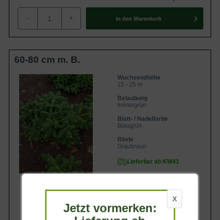
-
+
In den
Warenkorb
60-80 cm m. B.
Wuchsendhöhe
15 - 25 m
Belaubung
Immergrün
Blatt- / Nadelfarbe
Blaugrün
Rinde
Graubraun
Lieferbar ab KW41
X
Jetzt vormerken:
154,90 €