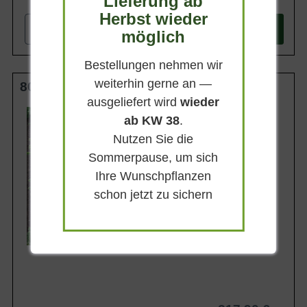
Lieferung ab
Herbst wieder
-
+
In den
Warenkorb
möglich
Bestellungen nehmen wir
weiterhin gerne an —
80-100 cm m. B.
ausgeliefert wird
wieder
Wuchsendhöhe
ab KW 38
.
15 - 25 m
Nutzen Sie die
Belaubung
Immergrün
Sommerpause, um sich
Blatt- / Nadelfarbe
Ihre Wunschpflanzen
Blaugrün
schon jetzt zu sichern
Rinde
Graubraun
Lieferbar ab KW41