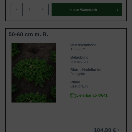
Die Abies numidica 'Glauca' / Blaugraue
Algiertanne erweist sich als sehr frosthart,
-
+
In den
Warenkorb
robust und relativ anspruchslos. Ein sehr
dekoratives Gehölz, welches in
Eigenschaften
Einzelstellung noch besser zur Geltung
kommt. Eher eine Sorte, die in großen
Gärten oder Parkanlagen wiederzufinden
50-60 cm m. B.
ist.
Wuchsendhöhe
15 - 25 m
Belaubung
Immergrün
Blatt- / Nadelfarbe
Blaugrün
Rinde
Graubraun
Lieferbar ab KW41
104,90 €