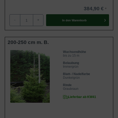
384,90 €
-
+
In den
Warenkorb
200-250 cm m. B.
Wuchsendhöhe
bis zu 15 m
Belaubung
Immergrün
Blatt- / Nadelfarbe
Dunkelgrün
Rinde
Graubraun
Lieferbar ab KW41