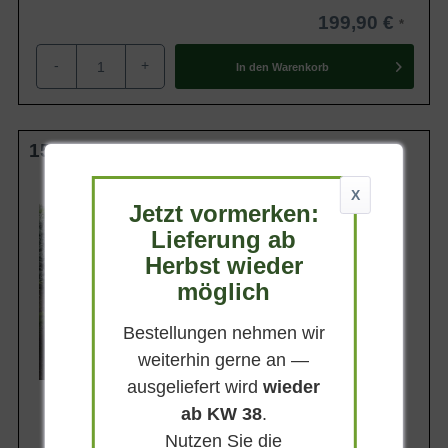
199,90 €
-
+
In den
Warenkorb
150-175 cm m. B.
Wuchsendhöhe
X
bis zu 15 m
Jetzt vormerken:
Belaubung
Lieferung ab
Immergrün
Herbst wieder
Blatt- / Nadelfarbe
möglich
Dunkelgrün
Rinde
Graubraun
Bestellungen nehmen wir
weiterhin gerne an —
Lieferbar ab KW41
ausgeliefert wird
wieder
ab KW 38
.
Nutzen Sie die