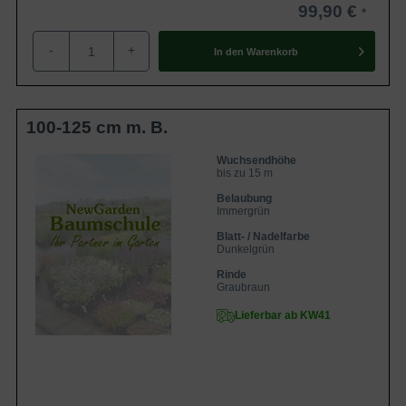
99,90 €
Die Picea orientalis / Kaukasus-Fichte /
Orientalische-Fichte / Sapindus-Fichte ist
ein attaktives Ziergehölz, dass am besten
-
+
In den
Warenkorb
Eigenschaften
in Einzelstellung zur Geltung kommt.
Zudem überzeugt die Pflanze mit ihrer
Winterhärte.
100-125 cm m. B.
Wuchsendhöhe
bis zu 15 m
Belaubung
Immergrün
Blatt- / Nadelfarbe
Dunkelgrün
Rinde
Graubraun
Lieferbar ab KW41