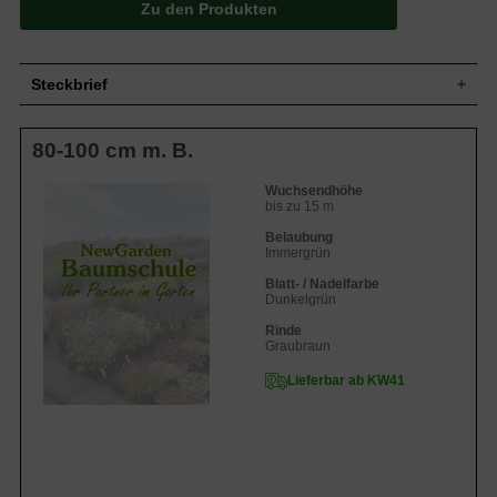
Zu den Produkten
Steckbrief
Mittlerer bis großer Baum, pyramidaler
80-100 cm m. B.
Wuchs, gut verzweigt, grader
Wuchs
durchgehender Stamm, Äste waagerecht
bis aufrecht, im Alter bis 15 m hoch und 5
Wuchsendhöhe
m breit.
bis zu 15 m
Wuchshöhe
bis zu 15 m
Belaubung
Immergrün, Nadeln, dunkelgrün,
Immergrün
Blatt
glänzend, vorne abgerundet, bis 8 mm
Blatt- / Nadelfarbe
lang
Dunkelgrün
Zylindrische Zapfen, hellbraun bis purpur,
Frucht
bis 9 cm lang
Rinde
Graubraun
Kleine Blüten, männliche Blüten gelb,
Blüte
weibliche grün, ca. 2-3 cm
Lieferbar ab KW41
Blütezeit
Mai
Rinde
Graubraune Borke
Geringe Ansprüche, tiefgründig, verträgt
Boden
auch lehmhaltige Böden
Standort
Sonnig bis halbschattig