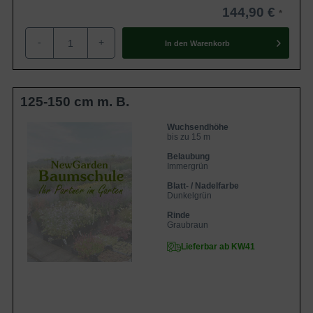
144,90 €
-
+
In den
Warenkorb
125-150 cm m. B.
Wuchsendhöhe
bis zu 15 m
Belaubung
Immergrün
Blatt- / Nadelfarbe
Dunkelgrün
Rinde
Graubraun
Lieferbar ab KW41