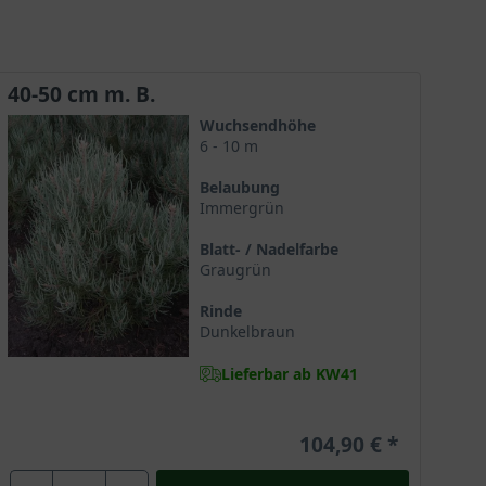
Staatsbaum des US-Bundesstaates Nevada.
40-50 cm m. B.
Wuchsendhöhe
6 - 10 m
Belaubung
Immergrün
Blatt- / Nadelfarbe
Graugrün
Rinde
Dunkelbraun
Lieferbar ab KW41
104,90 €