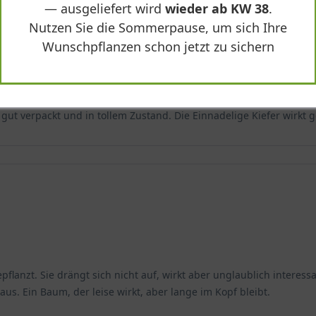
— ausgeliefert wird
wieder ab KW 38
.
Nutzen Sie die Sommerpause, um sich Ihre
Wunschpflanzen schon jetzt zu sichern
ut verpackt und in tollem Zustand. Die Einnadelige Kiefer wirkt g
epflanzt. Sie drängt sich nicht auf, wirkt aber unglaublich interes
s. Ein Baum, der leise wirkt, aber lange im Kopf bleibt.