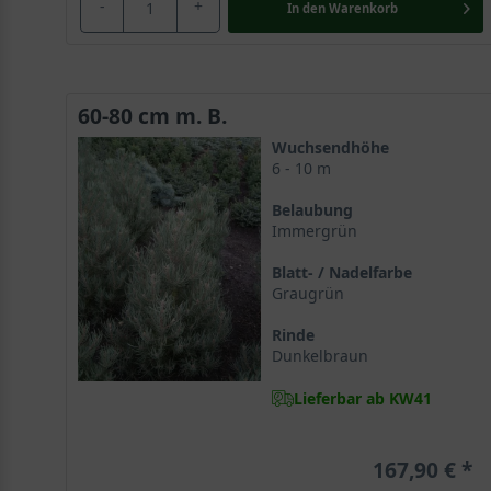
-
+
In den
Warenkorb
60-80 cm m. B.
Wuchsendhöhe
6 - 10 m
Belaubung
Immergrün
Blatt- / Nadelfarbe
Graugrün
Rinde
Dunkelbraun
Lieferbar ab KW41
167,90 €