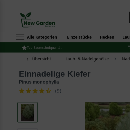
Alle Kategorien
Einzelstücke
Hecken
Lau
Top Baumschulqualität
Übersicht
Laub- & Nadelgehölze
Nad
Einnadelige Kiefer
Pinus monophylla
(
9
)