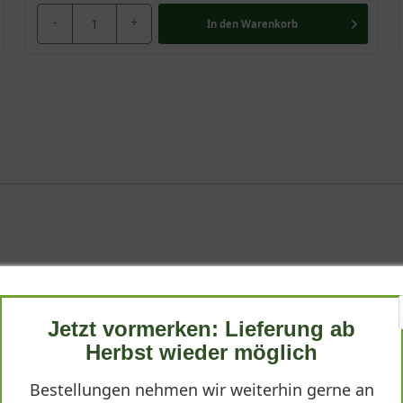
-
+
In den
Warenkorb
t bei uns an. Die langen, weichen Nadeln wirken sehr elegant un
Jetzt vormerken: Lieferung ab
indruck und eignet sich hervorragend als besonderer Solitär.
Herbst wieder möglich
Bestellungen nehmen wir weiterhin gerne an