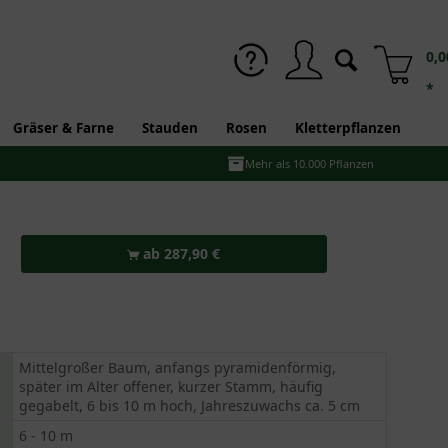
0,0
*
Gräser & Farne
Stauden
Rosen
Kletterpflanzen
Mehr als 10.000 Pflanzen
ab 287,90 €
Mittelgroßer Baum, anfangs pyramidenförmig,
später im Alter offener, kurzer Stamm, häufig
gegabelt, 6 bis 10 m hoch, Jahreszuwachs ca. 5 cm
6 - 10 m