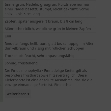
Immergrün, Nadeln, graugrün, Kurztriebe nur nur
einer Nadel besetzt, stumpf, leicht gekrümt, vorne
spitz, 3 bis 6 cm lang
Zapfen, später ausgereift braun, bis 8 cm lang
Männliche rötlich, weibliche grün in kleinen Zapfen
Juni
Rinde anfangs hellbraun, glatt bis schuppig, im Alter
dunkelbraun und rissig mit rötlichen Schuppen
Trocken bis feucht, sehr anpassungsfähig
Sonnig, freistehend
Die Pinus monophylla / Einnadelige Kiefer gilt als
besonders frosthart sowie hitzeverträglich. Diese
Kiefernsorte ist eine absolute Ausnahme, das sie die
:
einzige einnadelige Sorte ist. Eine echte...
weiterlesen ▾
Rarität und ein muss für jeden Kiefernöiebhaber.
Schon gewusst? Die Pinus monophylla ist offizielle