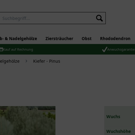
b- & Nadelgehölze
Ziersträucher
Obst
Rhododendron
Kauf auf Rechnung
Anwuchsgarantie
elgehölze
Kiefer - Pinus
Wuchs
Wuchshöhe