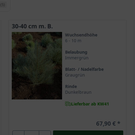
(5)
30-40 cm m. B.
Wuchsendhöhe
6 - 10 m
Belaubung
Immergrün
Blatt- / Nadelfarbe
Graugrün
Rinde
Dunkelbraun
Lieferbar ab KW41
67,90 €