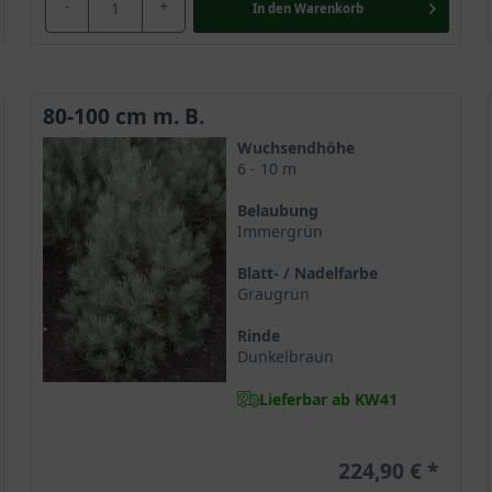
-
+
In den
Warenkorb
80-100 cm m. B.
Wuchsendhöhe
6 - 10 m
Belaubung
Immergrün
Blatt- / Nadelfarbe
Graugrün
Rinde
Dunkelbraun
Lieferbar ab KW41
224,90 €