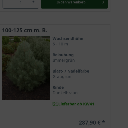
-
+
In den
Warenkorb
100-125 cm m. B.
Wuchsendhöhe
6 - 10 m
Belaubung
Immergrün
Blatt- / Nadelfarbe
Graugrün
Rinde
Dunkelbraun
Lieferbar ab KW41
287,90 €