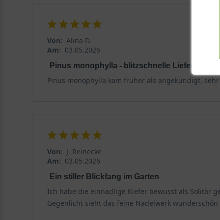
Von:
Alina D.
Am:
03.05.2026
Pinus monophylla - blitzschnelle Lieferung
Pinus monophylla kam früher als angekündigt, sehr g
Von:
J. Reinecke
Am:
03.05.2026
Ein stiller Blickfang im Garten
Ich habe die einnadlige Kiefer bewusst als Solitär g
Gegenlicht sieht das feine Nadelwerk wunderschön au