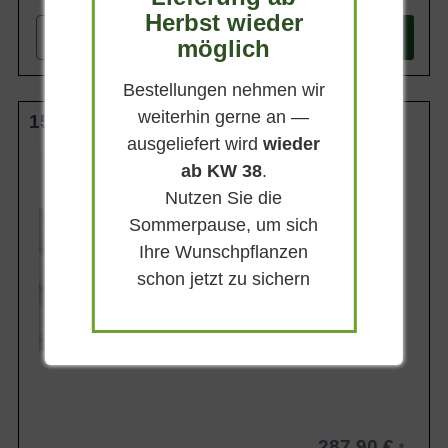
Herbst wieder
-
+
In den
Warenkorb
möglich
Bestellungen nehmen wir
weiterhin gerne an —
150-175 cm m. B.
ausgeliefert wird
wieder
Wuchsendhöhe
ab KW 38
.
4 - 5 m
Nutzen Sie die
Belaubung
Immergrün
Sommerpause, um sich
Blatt- / Nadelfarbe
Ihre Wunschpflanzen
Blaugrün
schon jetzt zu sichern
Rinde
Graubraun
Lieferbar ab KW41
287,90 €