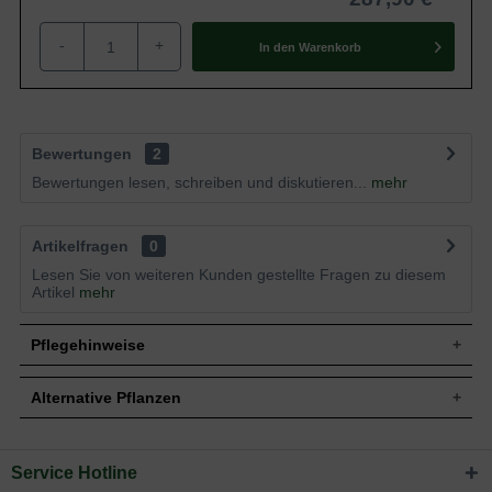
-
+
In den
Warenkorb
Bewertungen
2
Bewertungen lesen, schreiben und diskutieren...
mehr
Artikelfragen
0
Lesen Sie von weiteren Kunden gestellte Fragen zu diesem
Artikel
mehr
Pflegehinweise
Alternative Pflanzen
Pflanz- und Pflegetipps Pinus strobus 'Torulosa' /
Dreh-Weymouthskiefer
Service Hotline
Sie suchen eine Alternative?
Mit ein paar kleinen Tipps und Tricks kann man