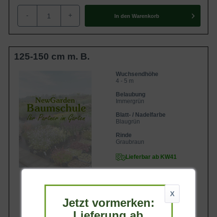
mit kleinen Rhododendron.
-
+
In den
Warenkorb
125-150 cm m. B.
Wuchsendhöhe
4 - 5 m
Belaubung
Immergrün
Blatt- / Nadelfarbe
Blaugrün
Rinde
Graubraun
Lieferbar ab KW41
X
Jetzt vormerken:
Lieferung ab
247,90 €