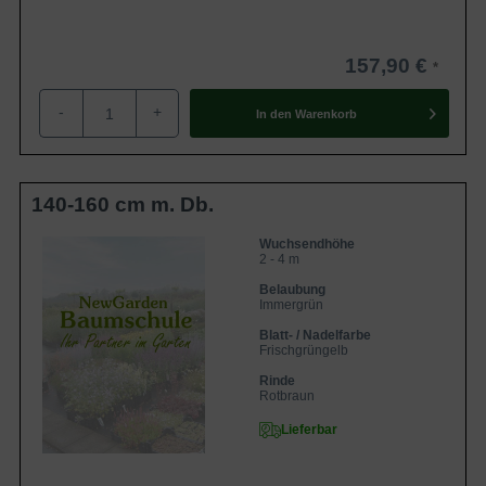
157,90 €
-
+
In den
Warenkorb
140-160 cm m. Db.
Wuchsendhöhe
2 - 4 m
Belaubung
Immergrün
Blatt- / Nadelfarbe
Frischgrüngelb
Rinde
Rotbraun
Lieferbar