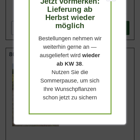
Jetzt vormerken:
Lieferung ab
54,90 €
Herbst wieder
möglich
-
+
In den
Warenkorb
Bestellungen nehmen wir
weiterhin gerne an —
80-100 cm m. B.
ausgeliefert wird
wieder
ab KW 38
.
Wuchsendhöhe
2 - 4 m
Nutzen Sie die
Belaubung
Sommerpause, um sich
Immergrün
Ihre Wunschpflanzen
Blatt- / Nadelfarbe
Frischgrüngelb
schon jetzt zu sichern
Rinde
Rotbraun
Lieferbar