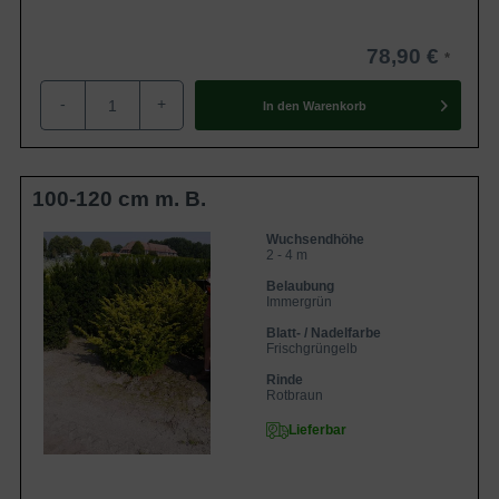
78,90 €
-
+
In den
Warenkorb
100-120 cm m. B.
Wuchsendhöhe
2 - 4 m
Belaubung
Immergrün
Blatt- / Nadelfarbe
Frischgrüngelb
Rinde
Rotbraun
Lieferbar