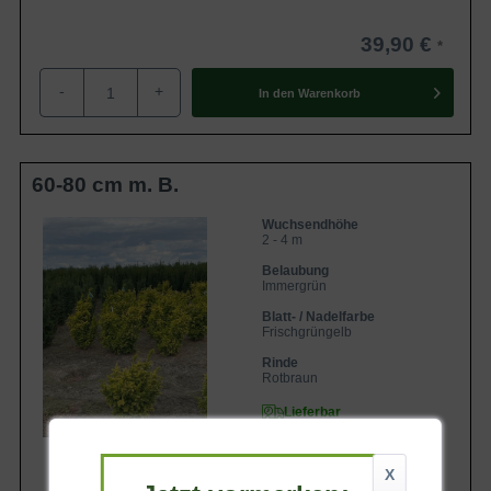
39,90 €
-
+
In den
Warenkorb
60-80 cm m. B.
Wuchsendhöhe
2 - 4 m
Belaubung
Immergrün
Blatt- / Nadelfarbe
Frischgrüngelb
Rinde
Rotbraun
Lieferbar
X