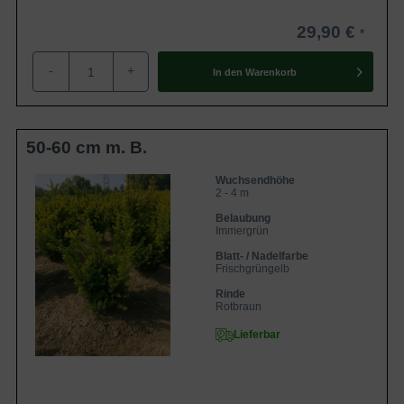
29,90 €
-
+
In den
Warenkorb
50-60 cm m. B.
Wuchsendhöhe
2 - 4 m
Belaubung
Immergrün
Blatt- / Nadelfarbe
Frischgrüngelb
Rinde
Rotbraun
Lieferbar