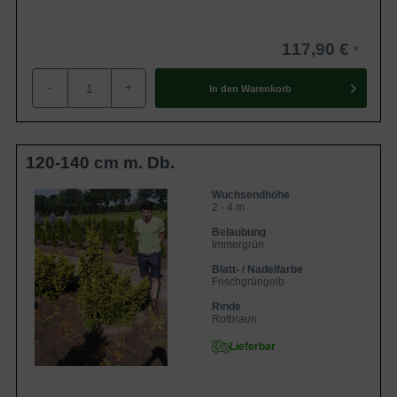
117,90 €
-
+
In den
Warenkorb
120-140 cm m. Db.
Wuchsendhöhe
2 - 4 m
Belaubung
Immergrün
Blatt- / Nadelfarbe
Frischgrüngelb
Rinde
Rotbraun
Lieferbar