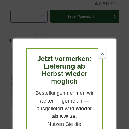
47,90 €
-
+
In den
Warenkorb
40-50 cm (breit) C5
Wuchsendhöhe
X
40 - 50 cm hoch
Jetzt vormerken:
Belaubung
Lieferung ab
Immergrün
Herbst wieder
Blatt- / Nadelfarbe
möglich
Blaugrün
Rinde
Graubraun
Bestellungen nehmen wir
weiterhin gerne an —
Lieferbar
ausgeliefert wird
wieder
ab KW 38
.
Nutzen Sie die