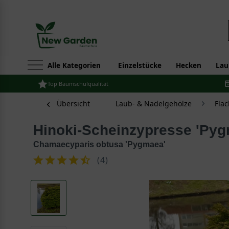
Alle Kategorien
Einzelstücke
Hecken
Lau
Top Baumschulqualität
Übersicht
Laub- & Nadelgehölze
Fla
Hinoki-Scheinzypresse 'Py
Chamaecyparis obtusa 'Pygmaea'
(
4
)