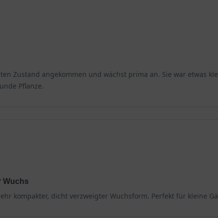
rischen, humosen und durchlässigen Untergründen am wohlsten, gilt
 begeistert zuverlässig mit ihrer frischen Optik und präsentiert
presse
 einzelnen Wurzeln streben flach ausgebreitet ins Erdreich und v
uten Zustand angekommen und wächst prima an. Sie war etwas klei
it Wasser sowie Nährstoffen und verschafft der Selektion gute Rob
sunde Pflanze.
rabfluss geachtet werden.
len
lbschattigen Standort im Garten am wohlsten und entwickelt sich 
r und verschafft dem Strauch große Bewunderung unter den mittel
r Wuchs
 ihrem Standort im Garten etabliert, gilt sie als ausreichend fro
hr kompakter, dicht verzweigter Wuchsform. Perfekt für kleine Gär
und eignet sich exzellent für die Verschönerung der heimischen G
. Hier eignen sich etwa die Umhüllung der Krone mit einem Wärme