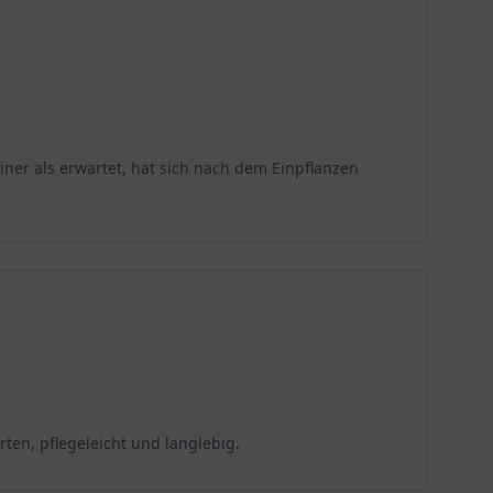
 aber generell als anpassungsfähig, sodass sie auf
 sich als belebende Schönheit.
erfügen über einen hohen Gehalt an Feinwurzeln. Das
ner als erwartet, hat sich nach dem Einpflanzen
ustheit. Sensibel reagiert die Hinoki-Scheinzypresse
hier gepflanzt zu einem exotischen Gartenstar. Ihr
europäischen Gärtnern.
sthart. Der fernöstliche Nadelbaum übersteht dann
ten, pflegeleicht und langlebig.
artenoase. Es empfiehlt sich, die junge Pflanze an
vlies sowie die Mulchung des Wurzelbereiches.