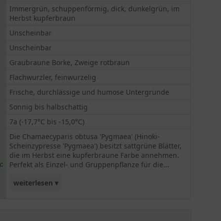
Immergrün, schuppenförmig, dick, dunkelgrün, im
Herbst kupferbraun
Unscheinbar
Unscheinbar
Graubraune Borke, Zweige rotbraun
Flachwurzler, feinwurzelig
Frische, durchlässige und humose Untergründe
Sonnig bis halbschattig
7a (-17,7°C bis -15,0°C)
Die Chamaecyparis obtusa 'Pygmaea' (Hinoki-
Scheinzypresse 'Pygmaea') besitzt sattgrüne Blätter,
die im Herbst eine kupferbraune Farbe annehmen.
:
Perfekt als Einzel- und Gruppenpflanze für die...
weiterlesen ▾
Grabbepflanzung sowie für Schalen und Kübel
geeignet. Auch in Steingärten eine tolle