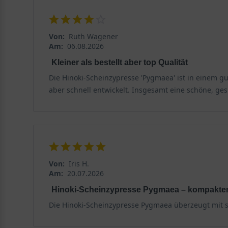
Die Hinoki-Scheinzypresse ‘Pygmaea‘ fühlt sich auf f
jedem normalen Gartenboden gepflanzt werden kann. Sie
Von:
Ruth Wagener
Am:
06.08.2026
Ein flaches Wurzelwerk versorgt die Hinoki-Scheinzy
Kleiner als bestellt aber top Qualität
Die Scheinzypresse bildet ein flaches Wurzelwerk. Die
Die Hinoki-Scheinzypresse 'Pygmaea' ist in einem g
kräftige Geflecht versorgt den Strauch hervorragend m
aber schnell entwickelt. Insgesamt eine schöne, ge
aber auf Staunässe, hier sollte auf einen guten Wasse
Ein sonniger bis halbschattiger Standort wird empfoh
Die Chamaecyparis fühlt sich an einem sonnigen bis ha
strahlender Anblick begeistert rund um die Jahresuh
Von:
Iris H.
Am:
20.07.2026
Winterhart bis zu -18 °C
Hinoki-Scheinzypresse Pygmaea – kompakte
Hat sich die Chamaecyparis obtusa ‘Pygmaea‘ einmal an
Die Hinoki-Scheinzypresse Pygmaea überzeugt mit se
problemlos Temperaturen bis zu minus 18 Grad Celsius 
kalten Tagen mit einem Winterschutz zu unterstützen