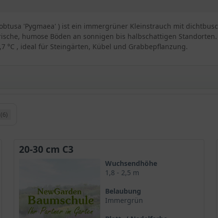
obtusa 'Pygmaea' ) ist ein immergrüner Kleinstrauch mit dichtbus
rische, humose Böden an sonnigen bis halbschattigen Standorten. 
7 °C , ideal für Steingärten, Kübel und Grabbepflanzung.
resse ‘Pygmaea‘
(6)
wächst vor allen in Zentraljapan
r
h gedrungen und wird bis zu 2,5 m hoch
20-30 cm C3
ht gefurcht und graubraun
 überrascht im Herbst mit einer Kupferfärbung
Wuchsendhöhe
1,8 - 2,5 m
d sehr pollenreich, aber unscheinbar
Belaubung
e ‘Pygmaea‘
Immergrün
ypresse