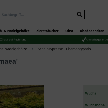
b- & Nadelgehölze
Ziersträucher
Obst
Rhododendron
Kauf auf Rechnung
Anwuchsgarantie
che Nadelgehölze
Scheinzypresse - Chamaecyparis
gmaea'
Wuchs
Wuchshöhe