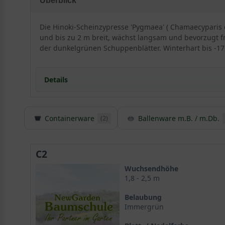
Überblick
Die Hinoki-Scheinzypresse 'Pygmaea' ( Chamaecyparis 
und bis zu 2 m breit, wächst langsam und bevorzugt f
der dunkelgrünen Schuppenblätter. Winterhart bis -17,
Details
Herkunft und Besonderheiten der Hinoki-Scheinzyp
Containerware
Ballenware m.B. / m.Db.
(2)
Chamaecyparis stammt aus der Natur Ostasiens und 
Die Hinoki-Scheinzypresse ist in Europa sehr populä
Die Chamaecyparis obtusa ’Pygmaea‘ wächst rundlic
C2
Der dezente Stamm der Selektion ‘Pygmaea‘ ist leic
Das Nadelwerk der Hinoki-Scheinzypresse ‘Pygmaea‘
Wuchsendhöhe
1,8 - 2,5 m
Die Blüten der Chamaecyparis obtusa ’Pygmaea‘ sin
Die kugeligen Zapfenfrüchte schimmern rotbraun
Belaubung
Der optimale Standort für die Hinoki-Scheinzypress
Immergrün
Ein flaches Wurzelwerk versorgt die Hinoki-Scheinz