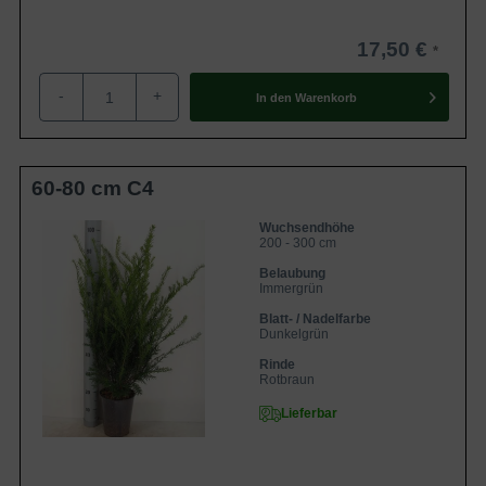
17,50 €
-
+
In den
Warenkorb
60-80 cm C4
Wuchsendhöhe
200 - 300 cm
Belaubung
Immergrün
Blatt- / Nadelfarbe
Dunkelgrün
Rinde
Rotbraun
Lieferbar