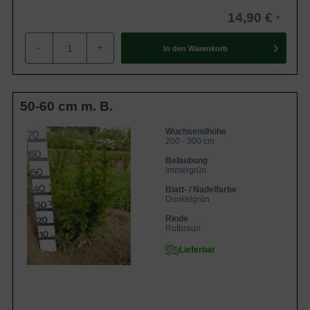
Eigenschaften
'Groenland'eignet sich hervorragend als
14,90 €
Kübelpflanze, Sichtschutz oder
Formelement. Insgesamt erweist sich
diese Sorte als gut winterfest und ist
-
+
In den
Warenkorb
schnittverträglich.
50-60 cm m. B.
Wuchsendhöhe
200 - 300 cm
Belaubung
Immergrün
Blatt- / Nadelfarbe
Dunkelgrün
Rinde
Rotbraun
Lieferbar