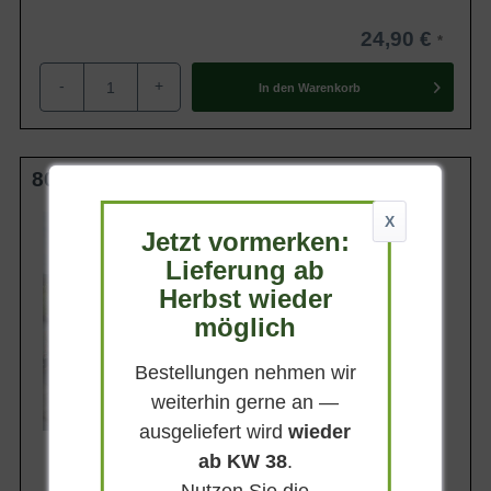
24,90 €
-
+
In den
Warenkorb
80-100 cm m. B.
Wuchsendhöhe
X
Jetzt vormerken:
200 - 300 cm
Lieferung ab
Belaubung
Immergrün
Herbst wieder
Blatt- / Nadelfarbe
möglich
Dunkelgrün
Rinde
Bestellungen nehmen wir
Rotbraun
weiterhin gerne an —
Lieferbar
ausgeliefert wird
wieder
ab KW 38
.
Nutzen Sie die