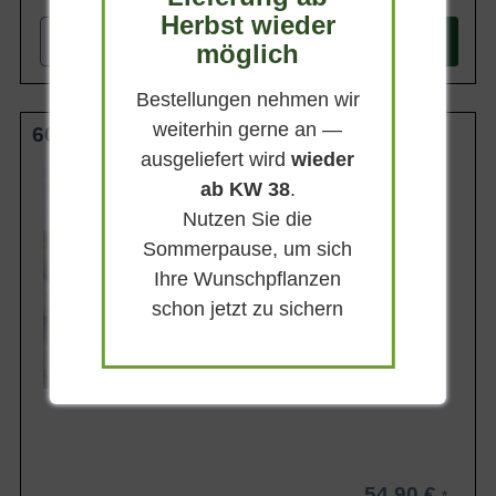
Herbst wieder
-
+
In den
Warenkorb
möglich
Bestellungen nehmen wir
weiterhin gerne an —
60-80 cm (breit) C10
ausgeliefert wird
wieder
Wuchsendhöhe
ab KW 38
.
bis zu 120 cm
Nutzen Sie die
Belaubung
Immergrün
Sommerpause, um sich
Blatt- / Nadelfarbe
Ihre Wunschpflanzen
Dunkelgrün
schon jetzt zu sichern
Standort
Sonnig-halbschattig
Lieferbar
54,90 €