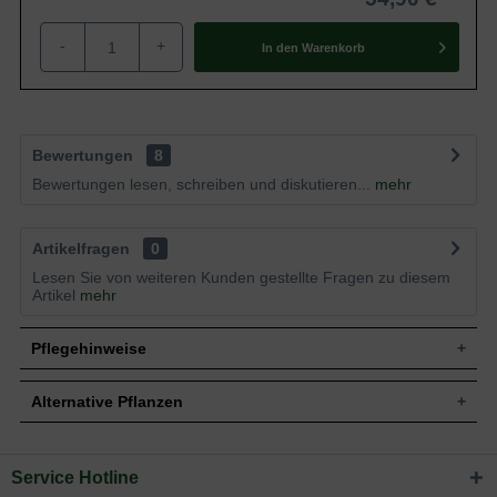
-
+
In den
Warenkorb
Bewertungen
8
Bewertungen lesen, schreiben und diskutieren...
mehr
Artikelfragen
0
Lesen Sie von weiteren Kunden gestellte Fragen zu diesem
Artikel
mehr
Pflegehinweise
Alternative Pflanzen
Pflanz- und Pflegetipps Escallonia 'Red Dream' /
Andenstrauch 'Red Dream'
Service Hotline
Sie suchen eine Alternative?
Mit ein paar kleinen Tipps und Tricks kann man