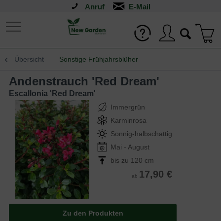
Anruf
Übersicht
Sonstige Frühjahrsblüher
Andenstrauch 'Red Dream'
Escallonia 'Red Dream'
Immergrün
Karminrosa
Sonnig-halbschattig
Mai - August
bis zu 120 cm
17,90 €
ab
Zu den Produkten