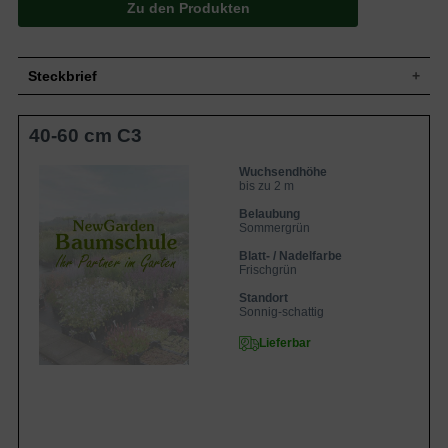
Zu den Produkten
Steckbrief
Kleiner bis mittelgroßer Strauch, aufrecht,
40-60 cm C3
Wuchs
buschig, leicht überhängend, bis zu 2 m
hoch und bis zu 1,2 m breit
Wuchshöhe
bis zu 2 m
Wuchsendhöhe
bis zu 2 m
Sommergrün, länglich-eiförmig, am Ende
Blatt
zugespitzt, gezahnter Rand, frischgrün,
Belaubung
Herbstfärbung gelbgrün, bis zu 5 cm lang
Sommergrün
Frucht
Steinfrucht, unscheinbar
Blatt- / Nadelfarbe
Frischgrün
Blüte
Goldgelb, ungefüllt, ca. 4 cm groß
Blütezeit
April - Mai
Standort
Sonnig-schattig
Rinde
Grünlich, kahl, im Winter zierend
Wurzeln
Flachwurzler, bildet Ausläufer
Lieferbar
Insgesamt standorttolerant, bevorzugt
Boden
jedoch frische, humose, durchlässige und
lockere Untergründe
Standort
Sonnig bis schattig
Winterhart
5a (-28,8 bis -26,1 °C)