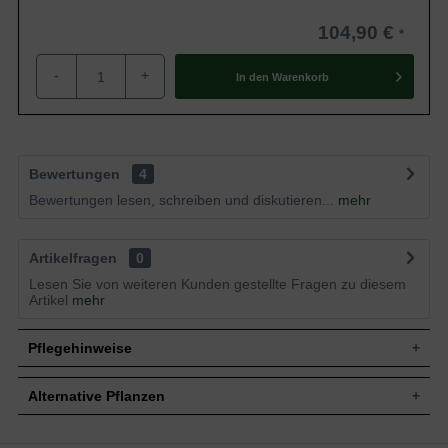
104,90 €
-
+
In den
Warenkorb
Bewertungen
4
Bewertungen lesen, schreiben und diskutieren...
mehr
Artikelfragen
0
Lesen Sie von weiteren Kunden gestellte Fragen zu diesem
Artikel
mehr
Pflegehinweise
Alternative Pflanzen
Pflanz- und Pflegetipps Kerria japonica 'Golden
Guinea' / Gelbbunter Ranunkelstrauch 'Golden