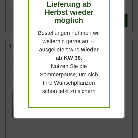
Lieferung ab
74,90 €
Herbst wieder
möglich
-
+
In den
Warenkorb
Bestellungen nehmen wir
weiterhin gerne an —
125-150 cm C20
ausgeliefert wird
wieder
ab KW 38
.
Wuchsendhöhe
bis zu 2 m
Nutzen Sie die
Belaubung
Sommerpause, um sich
Sommergrün
Ihre Wunschpflanzen
Blatt- / Nadelfarbe
Frischgrün
schon jetzt zu sichern
Standort
Sonnig-schattig
Lieferbar