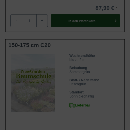
87,90 €
-
+
In den
Warenkorb
150-175 cm C20
Wuchsendhöhe
bis zu 2 m
Belaubung
Sommergrün
Blatt- / Nadelfarbe
Frischgrün
Standort
Sonnig-schattig
Lieferbar