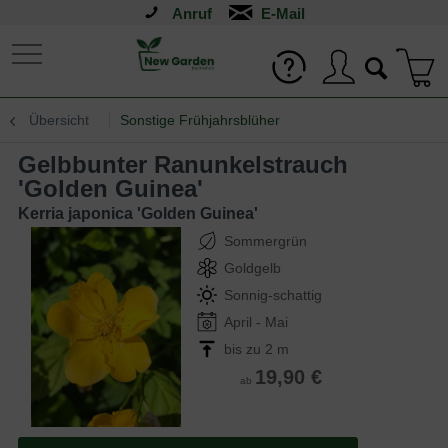
Anruf
Übersicht
Sonstige Frühjahrsblüher
Gelbbunter Ranunkelstrauch
'Golden Guinea'
Kerria japonica 'Golden Guinea'
Sommergrün
Goldgelb
Sonnig-schattig
April - Mai
bis zu 2 m
19,90 €
ab