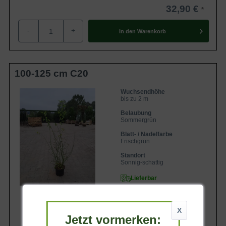
32,90 €
-
+
In den
Warenkorb
100-125 cm C20
Wuchsendhöhe
bis zu 2 m
Belaubung
Sommergrün
Blatt- / Nadelfarbe
Frischgrün
Standort
Sonnig-schattig
Lieferbar
X
Jetzt vormerken: