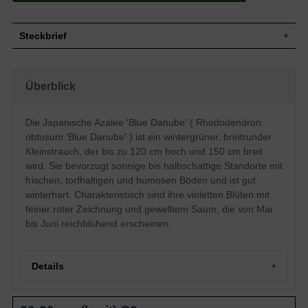
Steckbrief
Kleiner Strauch, aufrecht, breitrund,
Wuchs
buschig, maximal 120 cm hoch und 150
Überblick
cm breit
Wuchshöhe
bis zu 120 cm
Wintergrün, länglich, am Ende zugespitzt,
Die Japanische Azalee 'Blue Danube' ( Rhododendron
Blatt
glänzend, mittelgrün, ca. 10 cm lang
obtusum 'Blue Danube' ) ist ein wintergrüner, breitrunder
Frucht
Kapselfrucht
Kleinstrauch, der bis zu 120 cm hoch und 150 cm breit
Violett, mit feiner roter Zeichnung,
wird. Sie bevorzugt sonnige bis halbschattige Standorte mit
Blüte
gewellter Saum, reichblühend, ca. 4 cm
frischen, torfhaltigen und humosen Böden und ist gut
groß
winterhart. Charakteristisch sind ihre violetten Blüten mit
Blütezeit
Mai - Juni
feiner roter Zeichnung und gewelltem Saum, die von Mai
Rinde
Braungrau
bis Juni reichblühend erscheinen.
Wurzeln
Flachwurzler
Frische, torfhaltigeundhumose
Boden
Untergründe
Details
Standort
Sonnig bis halbschattig
Der Rhododendron obtusum 'Blue
Danube' (Japanische Azalee 'Blue