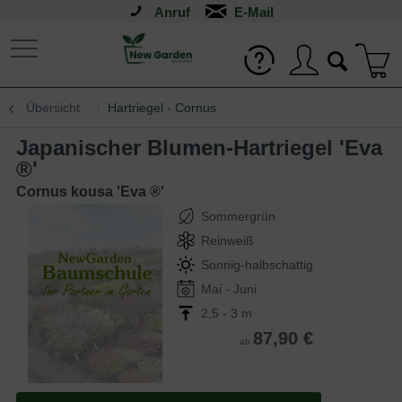
Anruf
Übersicht
Hartriegel - Cornus
Japanischer Blumen-Hartriegel 'Eva
®'
Cornus kousa 'Eva ®'
Sommergrün
Reinweiß
Sonnig-halbschattig
Mai - Juni
2,5 - 3 m
87,90 €
ab