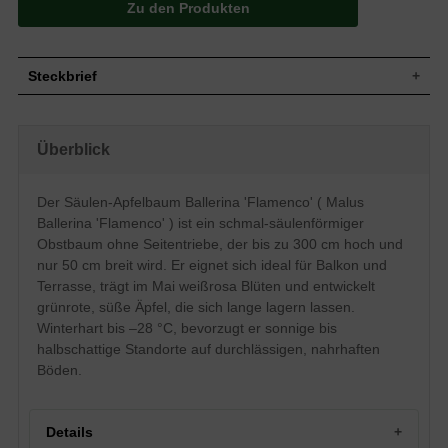
Zu den Produkten
Steckbrief
Strauch, schmal-säulenförmig, aufrecht
wachsend, keine Seitentriebe,
Wuchs
Überblick
dichtbuschig, bis zu 300 cm hoch und 50
cm breit
Wuchshöhe
bis zu 300 cm
Der Säulen-Apfelbaum Ballerina 'Flamenco' ( Malus
Sommergrün, länglich-eiförmig, am Ende
Ballerina 'Flamenco' ) ist ein schmal-säulenförmiger
Blatt
zugespitzt, gesägter Rand, etwas rau,
hellgrün bis mittelgrün, bis zu 8 cm lang
Obstbaum ohne Seitentriebe, der bis zu 300 cm hoch und
nur 50 cm breit wird. Er eignet sich ideal für Balkon und
Grünrote Äpfel, frisch und saftig, süß
Frucht
schmeckend, reich fruchtend
Terrasse, trägt im Mai weißrosa Blüten und entwickelt
Geschmack
Süß und saftig
grünrote, süße Äpfel, die sich lange lagern lassen.
Winterhart bis –28 °C, bevorzugt er sonnige bis
Blüte
Weißrosa
halbschattige Standorte auf durchlässigen, nahrhaften
Blütezeit
Mai
Böden.
Rinde
Braun
Wurzeln
Dicht verzweigt
Normale, durchlässige und nahrhafte
Boden
Details
Böden