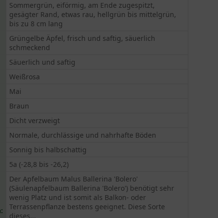
Sommergrün, eiförmig, am Ende zugespitzt,
gesägter Rand, etwas rau, hellgrün bis mittelgrün,
bis zu 8 cm lang
Grüngelbe Äpfel, frisch und saftig, säuerlich
schmeckend
Säuerlich und saftig
Weißrosa
Mai
Braun
Dicht verzweigt
Normale, durchlässige und nahrhafte Böden
Sonnig bis halbschattig
5a (-28,8 bis -26,2)
Der Apfelbaum Malus Ballerina 'Bolero'
(Säulenapfelbaum Ballerina 'Bolero') benötigt sehr
wenig Platz und ist somit als Balkon- oder
Terrassenpflanze bestens geeignet. Diese Sorte
:
dieses...