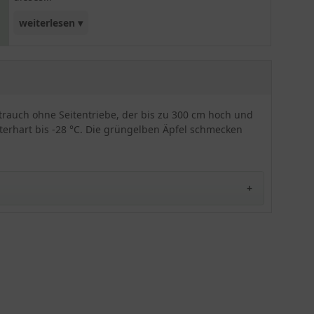
weiterlesen ▾
Apfelbaumes ist garantiert nicht nur ein
geschmackliches, sondern auch ein optisches
Highlight!
 Strauch ohne Seitentriebe, der bis zu 300 cm hoch und
terhart bis -28 °C. Die grüngelben Äpfel schmecken