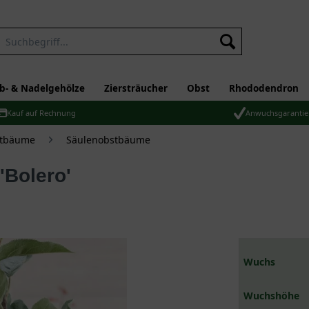
b- & Nadelgehölze
Ziersträucher
Obst
Rhododendron
Kauf auf Rechnung
Anwuchsgarantie
tbäume
Säulenobstbäume
'Bolero'
Wuchs
Wuchshöhe