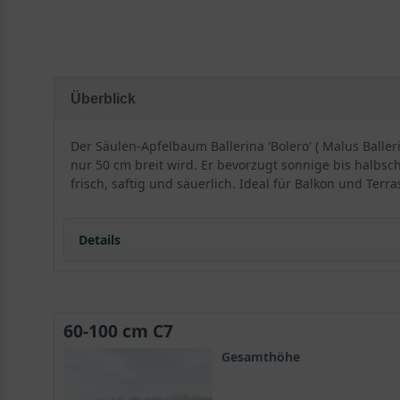
Überblick
Der Säulen-Apfelbaum Ballerina 'Bolero' ( Malus Baller
nur 50 cm breit wird. Er bevorzugt sonnige bis halbsc
frisch, saftig und säuerlich. Ideal für Balkon und Te
Details
Herkunft und Besonderheiten des Säulen-Apfelbaum
Der Malus ist in Europa sehr verbreitet und in vielen
60-100 cm C7
Malus Ballerina wurde schmal wachsend für kleine 
Malus Ballerina ‘Bolero‘ wächst schlank aufrecht un
Gesamthöhe
Die Rinde des Säulenapfels ist braun und leicht gefu
Das Blatt des Säulen-Apfelbaums Ballerina ‘Bolero‘ s