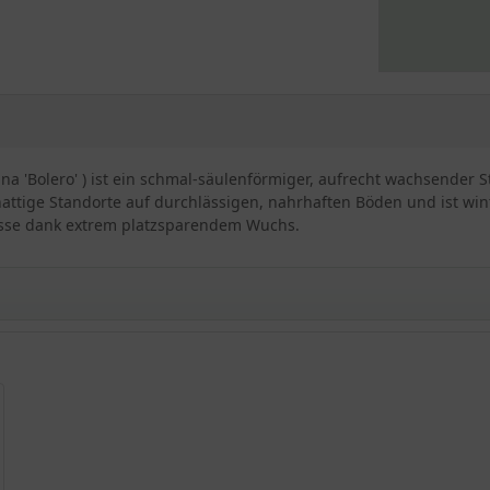
ina 'Bolero' ) ist ein schmal-säulenförmiger, aufrecht wachsender
hattige Standorte auf durchlässigen, nahrhaften Böden und ist win
rrasse dank extrem platzsparendem Wuchs.
s ‘Bolero‘
 Sorten erhältlich
Gärten gezüchtet
d wird 3 Meter hoch
rcht
trahlt in einem frischen Hellgrün