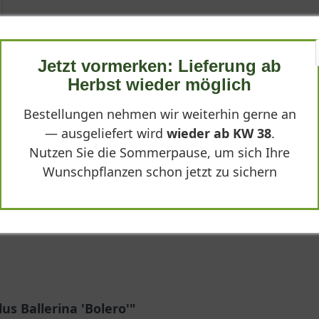
wöhnen mit ihrer romantischen Optik
 und sind saftig
lerina ‘Bolero‘
Jetzt vormerken: Lieferung ab
 ‘Bolero‘
Herbst wieder möglich
hlen
Bestellungen nehmen wir weiterhin gerne an
— ausgeliefert wird
wieder ab KW 38
.
Nutzen Sie die Sommerpause, um sich Ihre
Wunschpflanzen schon jetzt zu sichern
aums ‘Bolero‘
schöne Züchtung des Malus Ballerina und zeichnet sich durch seine
 Selektion eignet sich hervorragend für die Pflanzung in kleinen 
robusten, sehr winterhartem Charakter. Der kleine Strauch verspr
bst.
orten erhältlich
us Ballerina 'Bolero'"
Ballerina und wird botanisch der Familie der Rosengewächse sowie