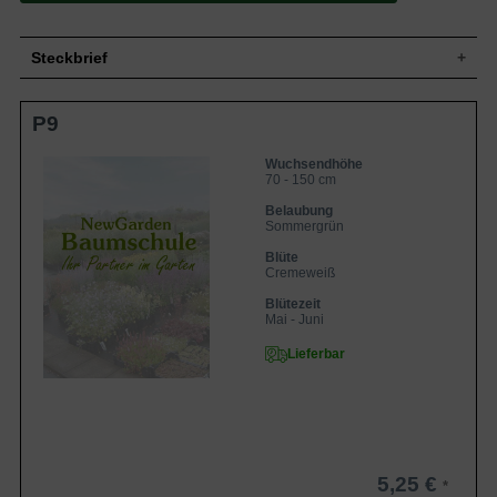
Steckbrief
Wuchs
Staude, aufrecht, 70 bis 150 cm hoch
P9
Wuchshöhe
70 - 150 cm
Blatt
Sommergrün, rundlich, rötlich
Wuchsendhöhe
Frucht
Achänen
70 - 150 cm
Geschmack
Süßsauer
Belaubung
Sommergrün
Blüte
Cremeweiß
Blütezeit
Mai bis Juni
Blüte
Cremeweiß
Wurzeln
Rhizombildend
Blütezeit
Durchlässig, nährstoffreich, frisch
Boden
Mai - Juni
Untergründe
Standort
Sonnig bis halbschattig
Lieferbar
Pflanzen pro
1
m²
Der Rheum rhabarbarum (Erdbeer-
Rhabarber) lässt so manchem
Rhabarber-Liebhaber bereits durch den
Klang seines Namens das Wasser im
5,25 €
Mund zusammenlaufen. Die Staude, die