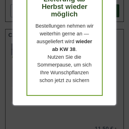
Herbst wieder
-
+
In den
Warenkorb
möglich
Bestellungen nehmen wir
weiterhin gerne an —
C2
ausgeliefert wird
wieder
Wuchsendhöhe
ab KW 38
.
70 - 150 cm
Nutzen Sie die
Belaubung
Sommergrün
Sommerpause, um sich
Blüte
Ihre Wunschpflanzen
Cremeweiß
schon jetzt zu sichern
Blütezeit
Mai - Juni
Lieferbar
11,50 €