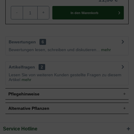
-
+
In den
Warenkorb
Bewertungen
6
Bewertungen lesen, schreiben und diskutieren...
mehr
Artikelfragen
2
Lesen Sie von weiteren Kunden gestellte Fragen zu diesem
Artikel
mehr
Pflegehinweise
Alternative Pflanzen
Pflanz- und Pflegetipps Rheum rhabarbarum /
Erdbeer-Rhabarber
Service Hotline
Sie suchen eine Alternative?
Mit ein paar kleinen Tipps und Tricks kann man