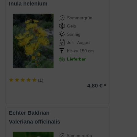
Inula helenium
Sommergrün
Gelb
Sonnig
Juli - August
bis zu 150 cm
Lieferbar
(
1
)
4,80 € *
Echter Baldrian
Valeriana officinalis
Sommergrün