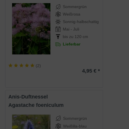
Sommergrün
Weißrosa
Sonnig-halbschattig
Mai - Juli
bis zu 120 cm
Lieferbar
(
2
)
4,95 € *
Anis-Duftnessel
Agastache foeniculum
Sommergrün
Weißlila-blau