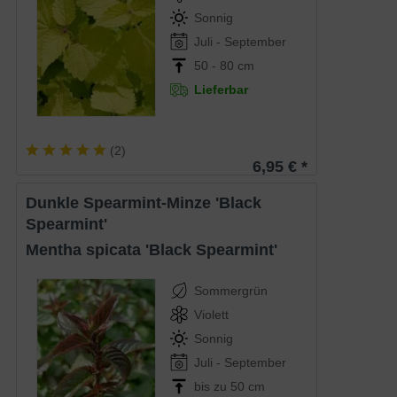
Sonnig
Juli - September
50 - 80 cm
Lieferbar
(
2
)
6,95 € *
Dunkle Spearmint-Minze 'Black
Spearmint'
Mentha spicata 'Black Spearmint'
Sommergrün
Violett
Sonnig
Juli - September
bis zu 50 cm