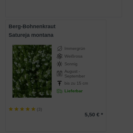
Berg-Bohnenkraut
Satureja montana
Immergrün
Weißrosa
Sonnig
August -
September
bis zu 15 cm
Lieferbar
(
3
)
5,50 € *