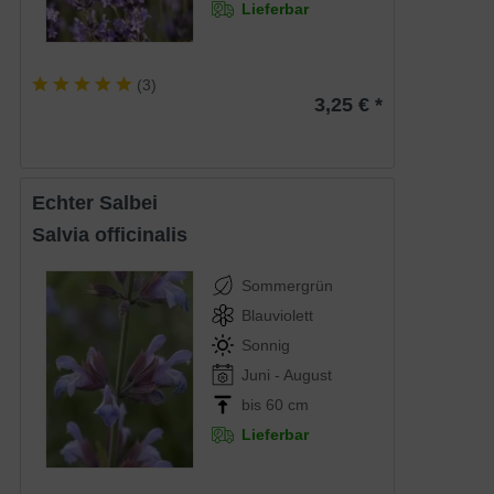
Lieferbar
(
3
)
3,25 € *
Echter Salbei
Salvia officinalis
Sommergrün
Blauviolett
Sonnig
Juni - August
bis 60 cm
Lieferbar