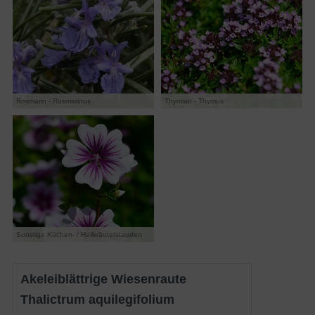
Rosmarin - Rosmarinus
Thymian - Thymus
Sonstige Küchen- / Heilkräuterstauden
Akeleiblättrige Wiesenraute
Thalictrum aquilegifolium