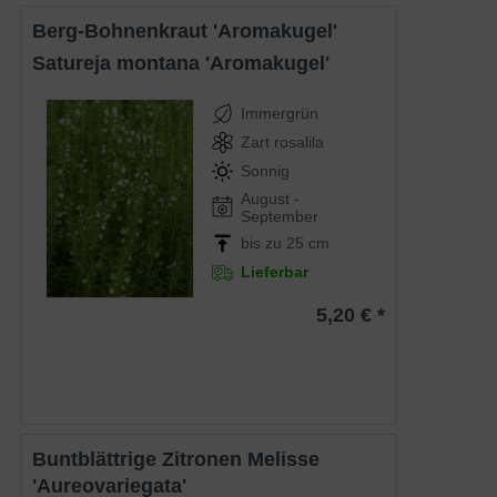
Berg-Bohnenkraut 'Aromakugel'
Satureja montana 'Aromakugel'
Immergrün
Zart rosalila
Sonnig
August -
September
bis zu 25 cm
Lieferbar
5,20 € *
Buntblättrige Zitronen Melisse
'Aureovariegata'