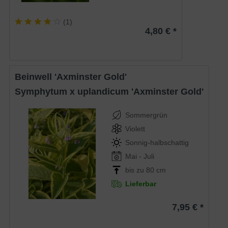
(
1
)
4,80 € *
Beinwell 'Axminster Gold'
Symphytum x uplandicum 'Axminster Gold'
Sommergrün
Violett
Sonnig-halbschattig
Mai - Juli
bis zu 80 cm
Lieferbar
7,95 € *