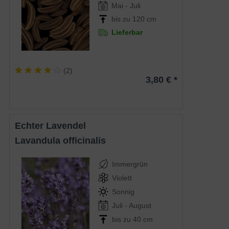
Mai - Juli
bis zu 120 cm
Lieferbar
(
2
)
3,80 € *
Echter Lavendel
Lavandula officinalis
Immergrün
Violett
Sonnig
Juli - August
bis zu 40 cm