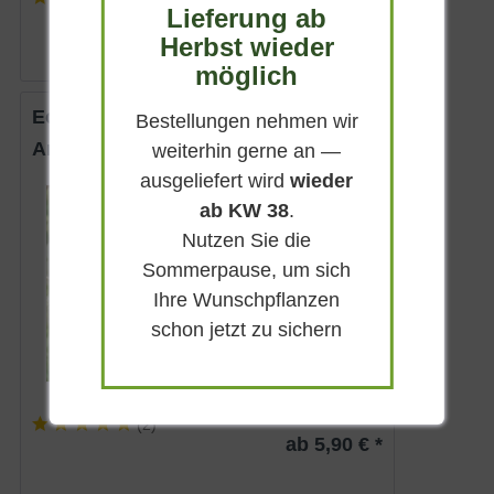
Lieferung ab
4,10 € *
Herbst wieder
möglich
Echte Engelwurz
Bestellungen nehmen wir
Angelica archangelica
weiterhin gerne an —
ausgeliefert wird
wieder
Sommergrün
ab KW 38
.
Grünweiß
Nutzen Sie die
Sonnig-halbschattig
Sommerpause, um sich
Juni - Juli
Ihre Wunschpflanzen
bis zu 2,5 m
schon jetzt zu sichern
Lieferbar
(
2
)
ab 5,90 € *