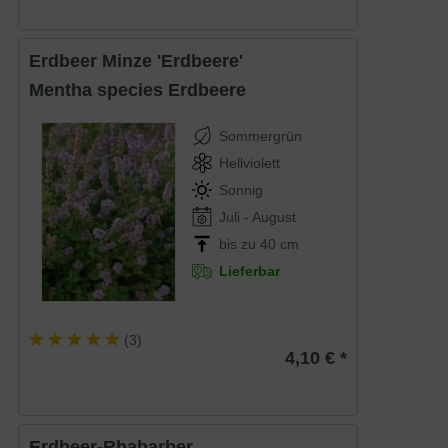
Erdbeer Minze 'Erdbeere'
Mentha species Erdbeere
Sommergrün
Hellviolett
Sonnig
Juli - August
bis zu 40 cm
Lieferbar
(
3
)
4,10 € *
Erdbeer-Rhabarber