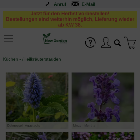
Anruf
Jetzt für den Herbst vorbestellen!
Bestellungen sind weiterhin möglich, Lieferung wieder
ab KW 38.
Küchen - /Heilkräuterstauden
Duftnessel - Agastache
Minze - Mentha