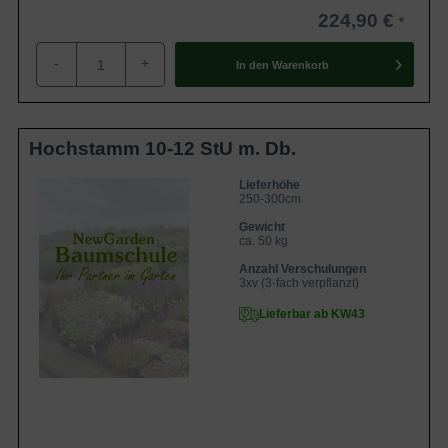
verarbeiten. Es ist beliebt bei vielen Tischlern und für
224,90 €
Drechslerarbeiten.
-
+
In den
Warenkorb
Hochstamm 10-12 StU m. Db.
Lieferhöhe
250-300cm
Gewicht
ca. 50 kg
Anzahl Verschulungen
3xv (3-fach verpflanzt)
Lieferbar ab KW43