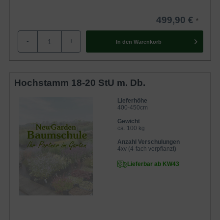
499,90 €
-
+
In den
Warenkorb
Hochstamm 18-20 StU m. Db.
Lieferhöhe
400-450cm
Gewicht
ca. 100 kg
Anzahl Verschulungen
4xv (4-fach verpflanzt)
Lieferbar ab KW43