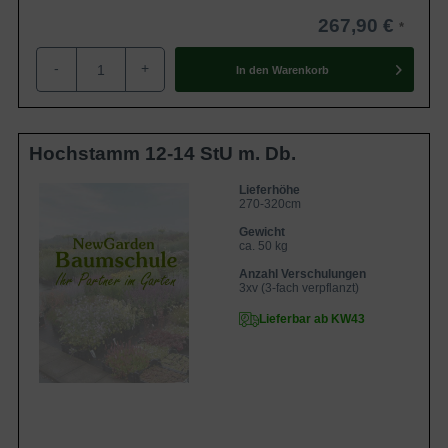
267,90 €
-
+
In den
Warenkorb
Hochstamm 12-14 StU m. Db.
Lieferhöhe
270-320cm
Gewicht
ca. 50 kg
Anzahl Verschulungen
3xv (3-fach verpflanzt)
Lieferbar ab KW43