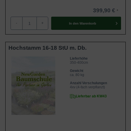
399,90 €
-
+
In den
Warenkorb
Hochstamm 16-18 StU m. Db.
Lieferhöhe
350-400cm
Gewicht
ca. 80 kg
Anzahl Verschulungen
4xv (4-fach verpflanzt)
Lieferbar ab KW43