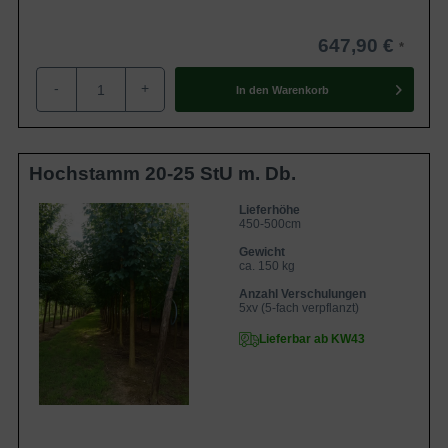
647,90 €
-
+
In den
Warenkorb
Hochstamm 20-25 StU m. Db.
Lieferhöhe
450-500cm
Gewicht
ca. 150 kg
Anzahl Verschulungen
5xv (5-fach verpflanzt)
Lieferbar ab KW43