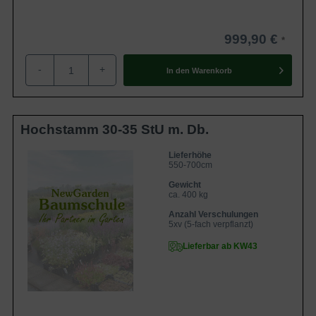
999,90 €
-
+
In den
Warenkorb
Hochstamm 30-35 StU m. Db.
Lieferhöhe
550-700cm
Gewicht
ca. 400 kg
Anzahl Verschulungen
5xv (5-fach verpflanzt)
Lieferbar ab KW43