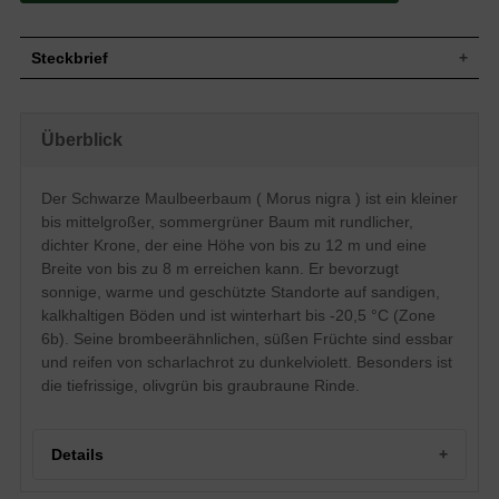
Steckbrief
Kleiner bis mittelgroßer Baum, rundliche
und kurzzweigige Krone, dicht
Wuchs
Überblick
geschlossen, bis zu 12 m hoch und 8 m
breit
Wuchshöhe
bis zu 12 m
Der Schwarze Maulbeerbaum ( Morus nigra ) ist ein kleiner
Sommergrün, herzförmig bis breit-
bis mittelgroßer, sommergrüner Baum mit rundlicher,
eiförmig, am Ende zugespitzt, grob
gesägter Rand, Oberseite glänzend
dichter Krone, der eine Höhe von bis zu 12 m und eine
Blatt
dunkelgrün und rau, Unterseite heller und
Breite von bis zu 8 m erreichen kann. Er bevorzugt
behaart, gelbe Herbstfärbung, 6 bis 12 cm
sonnige, warme und geschützte Standorte auf sandigen,
lang
kalkhaltigen Böden und ist winterhart bis -20,5 °C (Zone
Brombeerähnlich, scharlachrot bis
6b). Seine brombeerähnlichen, süßen Früchte sind essbar
Frucht
dunkelviolett, schmackhaft und saftig, süß
im Geschmack, essbar
und reifen von scharlachrot zu dunkelviolett. Besonders ist
Geschmack
Süß und saftig
die tiefrissige, olivgrün bis graubraune Rinde.
Unscheinbar, hellgrün, in hängenden
Blüte
Ähren
Blütezeit
Mai bis Juni
Details
Rinde
Tiefrissig, olivgrün bis graubraun