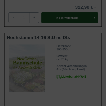
322,90 €
-
+
In den
Warenkorb
Hochstamm 14-16 StU m. Db.
Lieferhöhe
300-350cm
Gewicht
ca. 70 kg
Anzahl Verschulungen
4xv (4-fach verpflanzt)
Lieferbar ab KW43