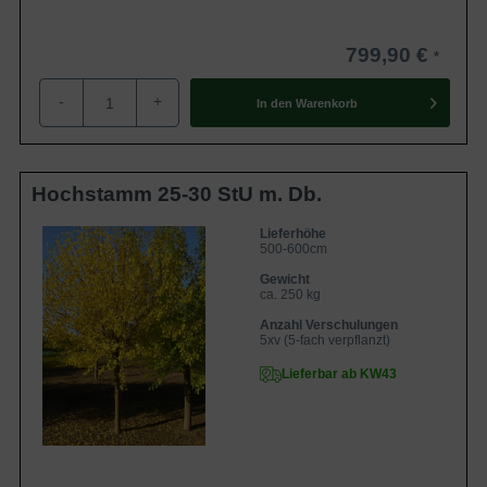
799,90 €
-
+
In den
Warenkorb
Hochstamm 25-30 StU m. Db.
Lieferhöhe
500-600cm
Gewicht
ca. 250 kg
Anzahl Verschulungen
5xv (5-fach verpflanzt)
Lieferbar ab KW43