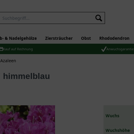
b- & Nadelgehölze
Ziersträucher
Obst
Rhododendron
Kauf auf Rechnung
Anwuchsgarantie
 Azaleen
' himmelblau
Wuchs
Wuchshöhe