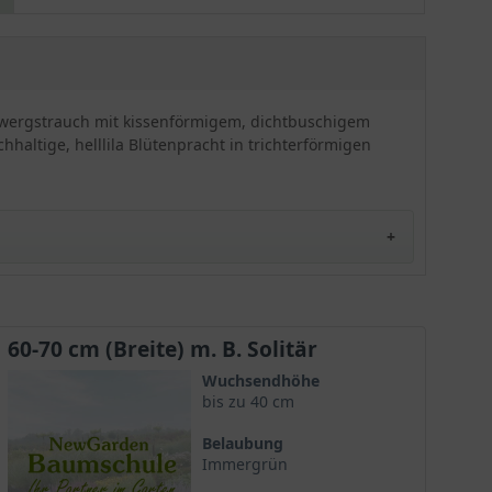
einer herrlichen und reichhaltigen Blütenpracht,
die durch die helllila Färbung sämtliche Blicke auf
sich zieht. Ein dekoratives Zierelement, das
zuverlässig winterfest und robust ist. Sowohl für
die Einzel- als auch für die Gruppenpflanzung
Zwergstrauch mit kissenförmigem, dichtbuschigem
perfekt geeignet. Gerne wird der 'Diamant' für die
hhaltige, helllila Blütenpracht in trichterförmigen
Bepflanzung von Kübeln und anderen
Pflanzgefäßen verwendet oder aber in Stein-
sowie Japangärten verpflanzt.
zalee 'Diamant' himmelblau
60-70 cm (Breite) m. B. Solitär
Wuchsendhöhe
bis zu 40 cm
t sich durch ihre besondere Wuchshöhe und Wuchsform
Belaubung
 ein attraktives Aussehen und macht sie zu einer
Immergrün
n, die eine üppige und reiche Blütenpracht