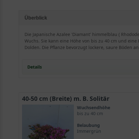
Überblick
Die Japanische Azalee 'Diamant' himmelblau ( Rhodo
Wuchs. Sie kann eine Höhe von bis zu 40 cm und eine Br
Dolden. Die Pflanze bevorzugt lockere, saure Böden an
Details
Besonderheiten und Eigenschaften vom Rhodode
40-50 cm (Breite) m. B. Solitär
Wuchsendhöhe
Wuchshöhe und Wuchsform
bis zu 40 cm
Die Rhododendron obtusum 'Diamant' himmelblau, auc
Belaubung
aus. Diese Sorte erreicht eine durchschnittliche Höhe 
Immergrün
beliebten Wahl für Gärten und Landschaftsgestaltunge