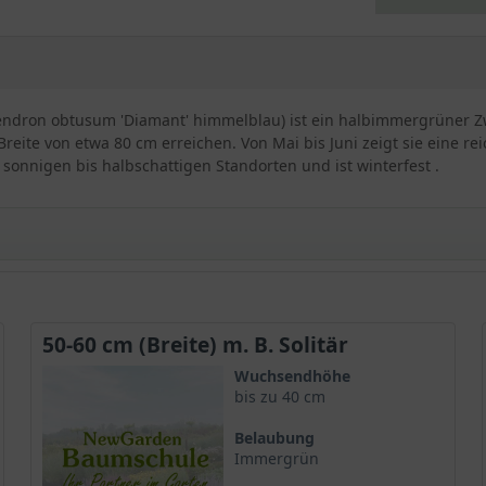
dendron obtusum 'Diamant' himmelblau) ist ein halbimmergrüner 
eite von etwa 80 cm erreichen. Von Mai bis Juni zeigt sie eine reic
 sonnigen bis halbschattigen Standorten und ist winterfest .
ndron obtusum 'Diamant' himmelblau / der Japanischen A
50-60 cm (Breite) m. B. Solitär
Wuchsendhöhe
bis zu 40 cm
h bekannt als Japanische Azalee 'Diamant' himmelblau, zeichne
Belaubung
von etwa 0,8 Metern. Ihr kompakter und breiter Wuchs verleiht ihr
Immergrün
n. Die Pflanze bildet dichte Büsche mit zahlreichen Verzweigunge