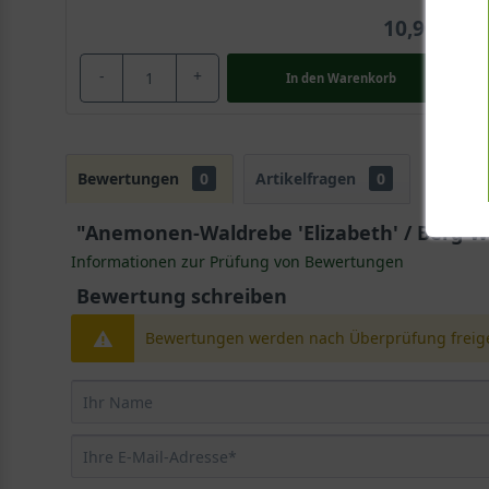
10,90 €
-
+
In den
Warenkorb
Bewertungen
0
Artikelfragen
0
"Anemonen-Waldrebe 'Elizabeth' / Berg-Wal
Informationen zur Prüfung von Bewertungen
Bewertung schreiben
Bewertungen werden nach Überprüfung freige