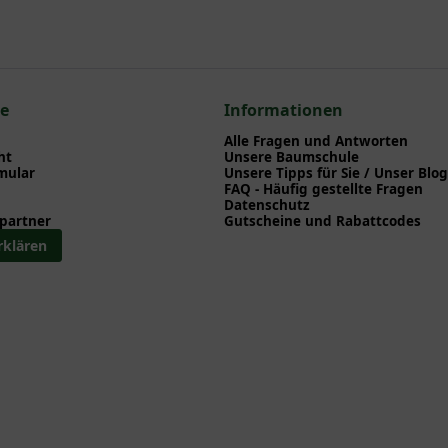
en zu Pflanzzeitpunkt, Pflege, Bewässerung etc. finden können. Al
nd herunterladen können.
n zum hier gezeigten Artikel Clematis montana 'Elizabeth' / Anemon
 > Bergwaldrebe - Clematis montana
ce
Informationen
Alle Fragen und Antworten
ht
Unsere Baumschule
mular
Unsere Tipps für Sie / Unser Blog
FAQ - Häufig gestellte Fragen
Datenschutz
partner
Gutscheine und Rabattcodes
rklären