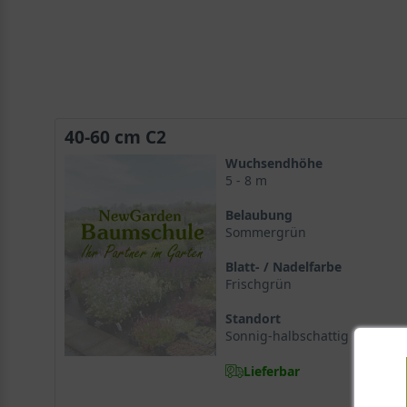
40-60 cm C2
Wuchsendhöhe
5 - 8 m
Belaubung
Sommergrün
Blatt- / Nadelfarbe
Frischgrün
Standort
Sonnig-halbschattig
Lieferbar