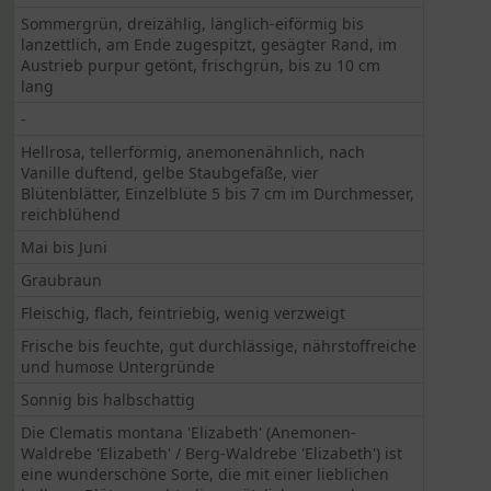
Sommergrün, dreizählig, länglich-eiförmig bis
lanzettlich, am Ende zugespitzt, gesägter Rand, im
Austrieb purpur getönt, frischgrün, bis zu 10 cm
lang
-
Hellrosa, tellerförmig, anemonenähnlich, nach
Vanille duftend, gelbe Staubgefäße, vier
Blütenblätter, Einzelblüte 5 bis 7 cm im Durchmesser,
reichblühend
Mai bis Juni
Graubraun
Fleischig, flach, feintriebig, wenig verzweigt
Frische bis feuchte, gut durchlässige, nährstoffreiche
und humose Untergründe
Sonnig bis halbschattig
Die Clematis montana 'Elizabeth' (Anemonen-
Waldrebe 'Elizabeth' / Berg-Waldrebe 'Elizabeth') ist
eine wunderschöne Sorte, die mit einer lieblichen