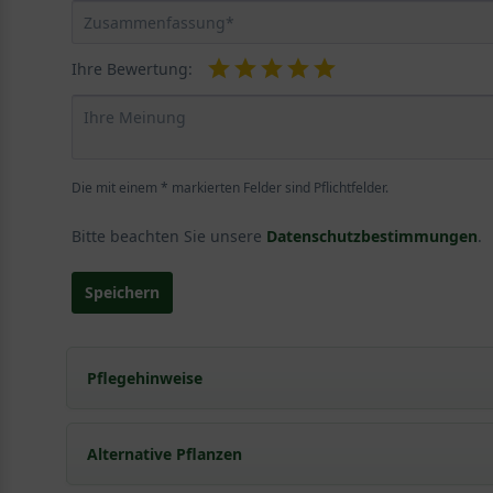
Ihre Bewertung:
Die mit einem * markierten Felder sind Pflichtfelder.
Bitte beachten Sie unsere
Datenschutzbestimmungen
.
Speichern
Pflegehinweise
Pflanz- und Pflegetipps Clematis montana 'Elizab
Alternative Pflanzen
Mit ein paar kleinen Tipps und Tricks kann man Garte