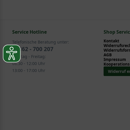
Pflege- und Pflanztipps
, wo Sie zahlreiche Information
Sie suchen eine Alternative?
Pflegeanleitung zum Download an, die Sie nachstehe
In folgenden Kategorien finden Sie schöne Alternative
Service Hotline
Kletterpflanzen > Waldrebe - Clematis > Wildarten
Shop Servi
Kontakt
Telefonische Beratung unter:
Widerrufsrec
02862 - 700 207
Widerrufsfor
AGB
Montag - Freitag:
Impressum
08:30 - 12:00 Uhr
Kooperations
13:00 - 17:00 Uhr
Widerruf e