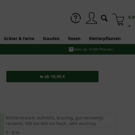
0,0
*
Gräser & Farne
Stauden
Rosen
Kletterpflanzen
Mehr als 10.000 Pflanzen
ab 10,90 €
Kletterstrauch, aufrecht, buschig, gut verzweigt,
rankend, 500 bis 800 cm hoch, sehr wüchsig
5 - 8 m