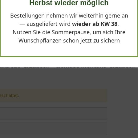
Herbst wieder möglich
13,90 €
Bestellungen nehmen wir weiterhin gerne an
-
+
In den
Warenkorb
— ausgeliefert wird
wieder ab KW 38
.
Nutzen Sie die Sommerpause, um sich Ihre
Wunschpflanzen schon jetzt zu sichern
drebe 'Elizabeth' - Clematis montana 'Elizabeth'
schaltet.