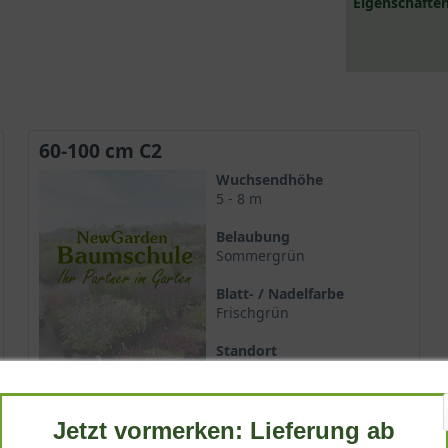
Eigenschaften
60-100 cm C2
Wuchsendhöhe
5 - 8 m
Belaubung
Sommergrün
Blatt- / Nadelfarbe
Frischgrün
Standort
Sonnig-halbschattig
Lieferbar
Jetzt vormerken: Lieferung ab