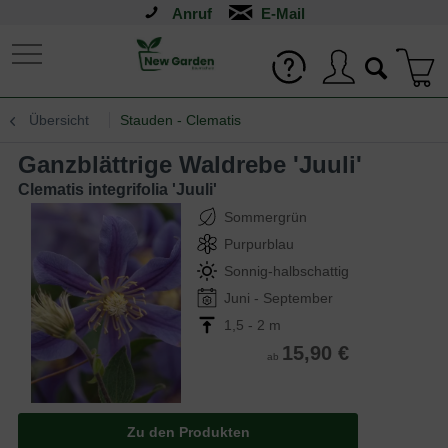
Anruf
Übersicht
Stauden - Clematis
Ganzblättrige Waldrebe 'Juuli'
Clematis integrifolia 'Juuli'
Sommergrün
Purpurblau
Sonnig-halbschattig
Juni - September
1,5 - 2 m
15,90 €
ab
Zu den Produkten