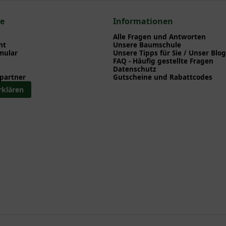
> Alpen Waldrebe - Clematis alpina
ce
Informationen
Alle Fragen und Antworten
ht
Unsere Baumschule
mular
Unsere Tipps für Sie / Unser Blog
FAQ - Häufig gestellte Fragen
Datenschutz
partner
Gutscheine und Rabattcodes
rklären