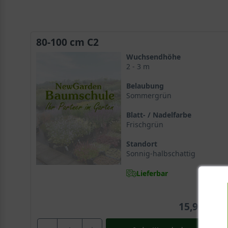
80-100 cm C2
Wuchsendhöhe
2 - 3 m
Belaubung
Sommergrün
Blatt- / Nadelfarbe
Frischgrün
Standort
Sonnig-halbschattig
Lieferbar
15,90 €