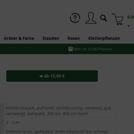
0,0
*
Gräser & Farne
Stauden
Rosen
Kletterpflanzen
Mehr als 10.000 Pflanzen
ab 15,90 €
Kletterstrauch, aufrecht, dichtbuschig, rankend, gut
verzweigt, kompakt, 300 bis 400 cm hoch
2 - 3 m
Sommergrün, gefiedert, breit-elliptisch bis schmal-