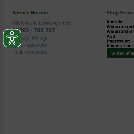
Service Hotline
Kletterpflanzen > Waldrebe - Clematis > Wildarten 
Shop Servi
Kontakt
Telefonische Beratung unter:
Widerrufsrec
02862 - 700 207
Widerrufsfor
AGB
Montag - Freitag:
Impressum
08:30 - 12:00 Uhr
Kooperations
13:00 - 17:00 Uhr
Widerruf e