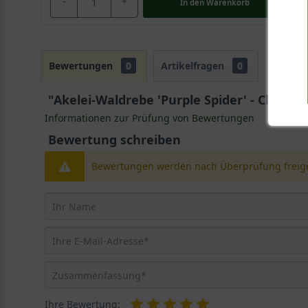
-
+
In den
Warenkorb
Bewertungen
0
Artikelfragen
0
"Akelei-Waldrebe 'Purple Spider' - Clemati
Informationen zur Prüfung von Bewertungen
Bewertung schreiben
Bewertungen werden nach Überprüfung freige
Ihre Bewertung: