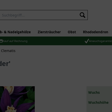
b- & Nadelgehölze
Ziersträucher
Obst
Rhododendron
Kauf auf Rechnung
Anwuchsgarantie
 Clematis
der'
Wuchs
Wuchshöhe