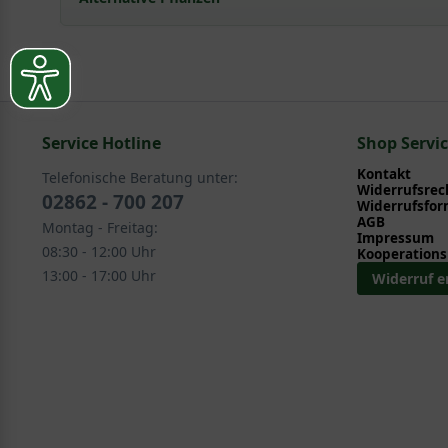
Mit ein paar kleinen Tipps und Tricks kann man Garte
Pflege- und Pflanztipps
, wo Sie zahlreiche Information
Sie suchen eine Alternative?
Pflegeanleitung zum Download an, die Sie nachstehe
In folgenden Kategorien finden Sie schöne Alternative
Service Hotline
Kletterpflanzen > Waldrebe - Clematis > weitere Cl
Shop Servi
Kontakt
Telefonische Beratung unter:
Widerrufsrec
02862 - 700 207
Widerrufsfor
AGB
Montag - Freitag:
Impressum
08:30 - 12:00 Uhr
Kooperations
13:00 - 17:00 Uhr
Widerruf e