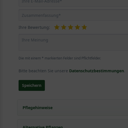
Ihre Bewertung:
Die mit einem * markierten Felder sind Pflichtfelder.
Bitte beachten Sie unsere
Datenschutzbestimmungen
.
Speichern
Pflegehinweise
Pflanz- und Pflegetipps Clematis tangutica 'My 
Alternative Pflanzen