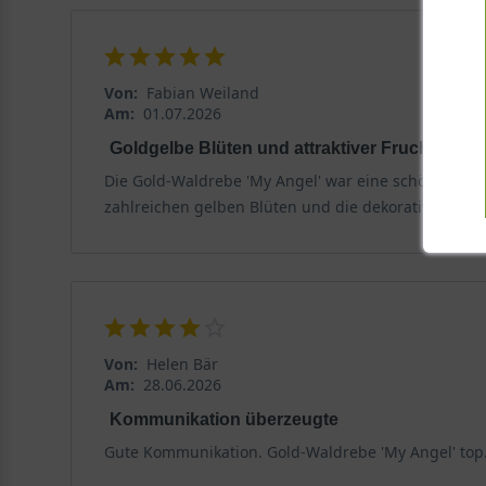
Von:
Fabian Weiland
Am:
01.07.2026
Goldgelbe Blüten und attraktiver Fruchtschm
Die Gold-Waldrebe 'My Angel' war eine schöne Überr
zahlreichen gelben Blüten und die dekorativen Fruc
Von:
Helen Bär
Am:
28.06.2026
Kommunikation überzeugte
Gute Kommunikation. Gold-Waldrebe 'My Angel' top