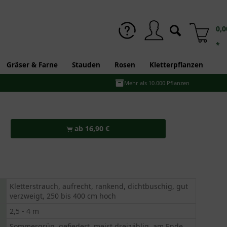
0,0
*
Gräser & Farne
Stauden
Rosen
Kletterpflanzen
Mehr als 10.000 Pflanzen
ab 16,90 €
Kletterstrauch, aufrecht, rankend, dichtbuschig, gut
verzweigt, 250 bis 400 cm hoch
2,5 - 4 m
Sommergrün, gefiedert, meist dreizählig, am Ende