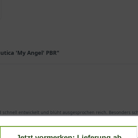
utica 'My Angel' PBR"
schnell entwickelt und blüht ausgesprochen reich. Besonders schön
ihen.
Jetzt vormerken: Lieferung ab