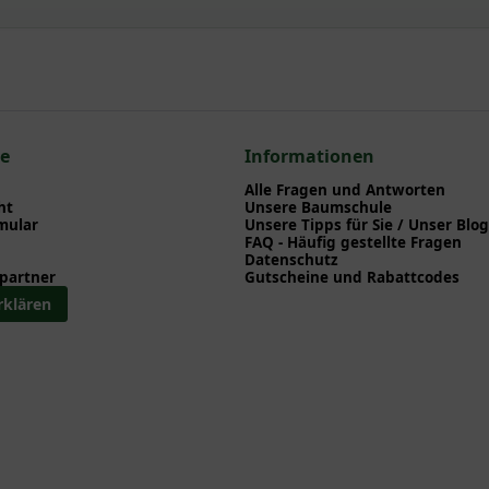
npflanzen einen optimalen Start am neuen Standort geben. Auf der
en zu Pflanzzeitpunkt, Pflege, Bewässerung etc. finden können. Al
nd herunterladen können.
n zum hier gezeigten Artikel Clematis tangutica 'My Angel' PBR / G
ematis
ce
Informationen
Alle Fragen und Antworten
ht
Unsere Baumschule
mular
Unsere Tipps für Sie / Unser Blog
FAQ - Häufig gestellte Fragen
Datenschutz
partner
Gutscheine und Rabattcodes
rklären