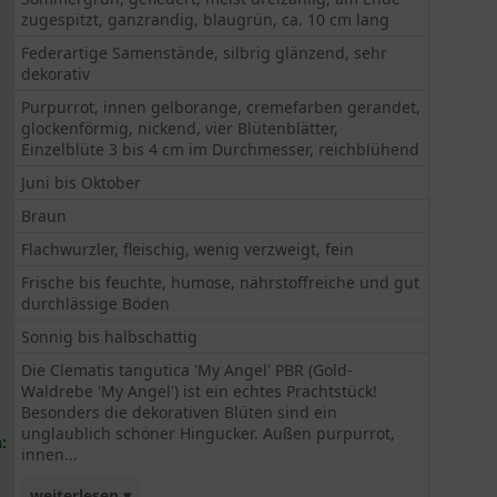
zugespitzt, ganzrandig, blaugrün, ca. 10 cm lang
Federartige Samenstände, silbrig glänzend, sehr
dekorativ
Purpurrot, innen gelborange, cremefarben gerandet,
glockenförmig, nickend, vier Blütenblätter,
Einzelblüte 3 bis 4 cm im Durchmesser, reichblühend
Juni bis Oktober
Braun
Flachwurzler, fleischig, wenig verzweigt, fein
Frische bis feuchte, humose, nährstoffreiche und gut
durchlässige Böden
Sonnig bis halbschattig
Die Clematis tangutica 'My Angel' PBR (Gold-
Waldrebe 'My Angel') ist ein echtes Prachtstück!
Besonders die dekorativen Blüten sind ein
unglaublich schöner Hingucker. Außen purpurrot,
:
innen...
weiterlesen ▾