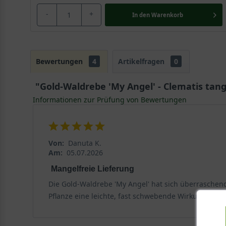
-
+
In den
Warenkorb
Bewertungen
4
Artikelfragen
0
"Gold-Waldrebe 'My Angel' - Clematis tang
Informationen zur Prüfung von Bewertungen
Von:
Danuta K.
Am:
05.07.2026
Mangelfreie Lieferung
Die Gold-Waldrebe 'My Angel' hat sich überraschend 
Pflanze eine leichte, fast schwebende Wirkung verle