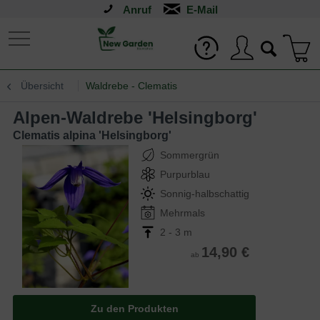
Anruf
Übersicht
Waldrebe - Clematis
Alpen-Waldrebe 'Helsingborg'
Clematis alpina 'Helsingborg'
Sommergrün
Purpurblau
Sonnig-halbschattig
Mehrmals
2 - 3 m
14,90 €
ab
Zu den Produkten