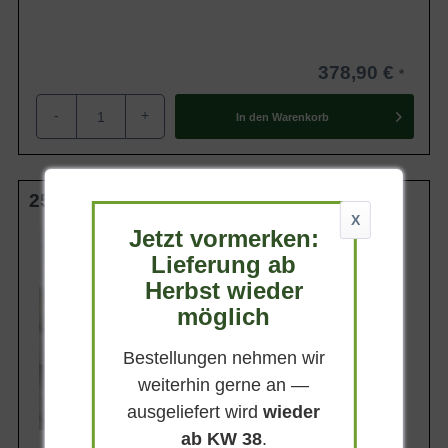
378,90 €
-
+
In den
Warenkorb
250-300 cm C80
X
Jetzt vormerken:
Wuchsendhöhe
3 - 7 m
Lieferung ab
Belaubung
Herbst wieder
Sommergrün
möglich
Blatt- / Nadelfarbe
Sattgrün
Bestellungen nehmen wir
Standort
Sonnig-halbschattig
weiterhin gerne an —
Lieferbar
ausgeliefert wird
wieder
ab KW 38
.