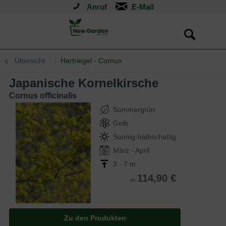
Anruf
Übersicht
Hartriegel - Cornus
Japanische Kornelkirsche
Cornus officinalis
Sommergrün
Gelb
Sonnig-halbschattig
März - April
3 - 7 m
114,90 €
ab
Zu den Produkten