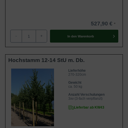
527,90 €
-
+
In den
Warenkorb
Hochstamm 12-14 StU m. Db.
Lieferhöhe
270-320cm
Gewicht
ca. 50 kg
Anzahl Verschulungen
3xv (3-fach verpflanzt)
Lieferbar ab KW43