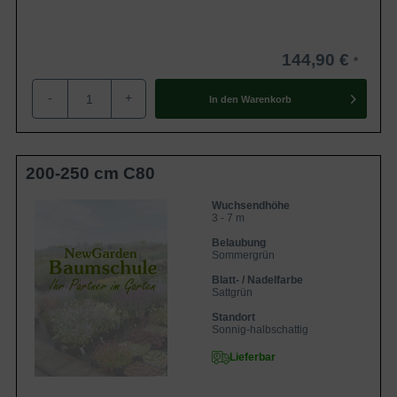
144,90 €
-
+
In den
Warenkorb
200-250 cm C80
Wuchsendhöhe
3 - 7 m
Belaubung
Sommergrün
Blatt- / Nadelfarbe
Sattgrün
Standort
Sonnig-halbschattig
Lieferbar