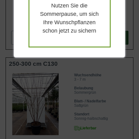
Nutzen Sie die
Sommerpause, um sich
Ihre Wunschpflanzen
442,90 €
schon jetzt zu sichern
-
+
In den
Warenkorb
250-300 cm C130
Wuchsendhöhe
3 - 7 m
Belaubung
Sommergrün
Blatt- / Nadelfarbe
Sattgrün
Standort
Sonnig-halbschattig
Lieferbar