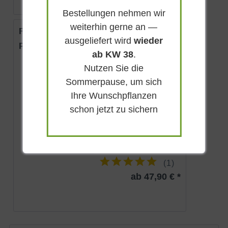
Bestellungen nehmen wir
weiterhin gerne an —
Flache Zwerg-Kiefer 'Krauskopf'
ausgeliefert wird
wieder
Pinus mugo 'Krauskopf'
ab KW 38
.
Nutzen Sie die
Immergrün
Sommerpause, um sich
Sonnig-halbschattig
Ihre Wunschpflanzen
bis zu 80 cm
schon jetzt zu sichern
Lieferbar
(
1
)
ab 47,90 € *