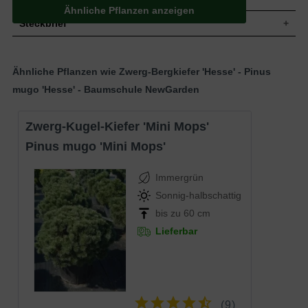
Ähnliche Pflanzen anzeigen
Steckbrief
Zwergstrauch, dichtbuschig, kugelförmig,
gut verzweigt, kompakt, kissenförmig,
Ähnliche Pflanzen wie Zwerg-Bergkiefer 'Hesse' - Pinus
Wuchs
nach 10 Jahren ca. 30 cm hoch und 50
cm breit, im Alter bis 60 cm hoch und 150
mugo 'Hesse' - Baumschule NewGarden
cm breit
Wuchshöhe
30 - 50 cm
Zwerg-Kugel-Kiefer 'Mini Mops'
Immergrün, Nadeln, leicht gedreht, 2-
Blatt
nadelig, hellgrün bis dunkelgrün, 7 bis 8
Pinus mugo 'Mini Mops'
cm lang
Frucht
Selten, Fruchtzapfen
Immergrün
Blüte
Grüngelb bis hellviolett
Sonnig-halbschattig
Blütezeit
Juni / Juli
Rinde
Graubraun
bis zu 60 cm
Wurzeln
Flachwurzler
Lieferbar
Anspruchslos, trockene bis feuchte, gut
Boden
durchlässige und humose Untergründe
Standort
Sonnig bis halbschattig
Die Pinus mugo 'Hesse' (Zwerg-
Bergkiefer 'Hesse') ist einewunderschöne
(
9
)