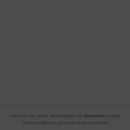
umfangreiche Pflanz- und Pflegeanleitung zum Download
an, die Sie nachstehend herunterladen können.
* Alle Preise inkl. gesetzl. Mehrwertsteuer zzgl.
Versandkosten
und ggf.
Nachnahmegebühren, wenn nicht anders beschrieben