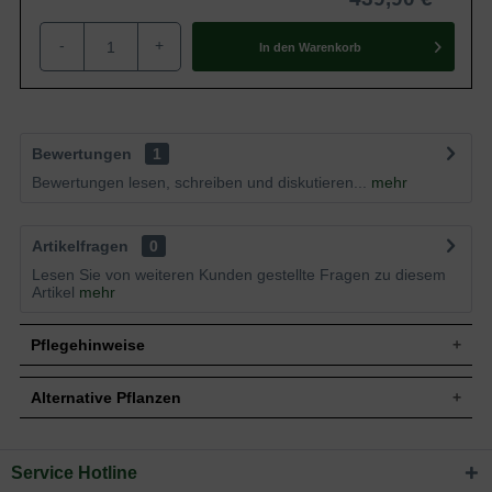
-
+
In den
Warenkorb
Bewertungen
1
Bewertungen lesen, schreiben und diskutieren...
mehr
Artikelfragen
0
Lesen Sie von weiteren Kunden gestellte Fragen zu diesem
Artikel
mehr
Pflegehinweise
Alternative Pflanzen
Pflanz- und Pflegetipps Pinus mugo 'Krauskopf' /
Flache Zwerg-Kiefer 'Krauskopf'
Service Hotline
Sie suchen eine Alternative?
Mit ein paar kleinen Tipps und Tricks kann man