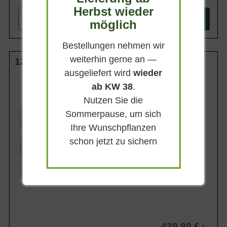
Herbst wieder
-
+
In den
Warenkorb
möglich
Bestellungen nehmen wir
weiterhin gerne an —
125-150 cm C90
ausgeliefert wird
wieder
Wuchsendhöhe
ab KW 38
.
bis zu 80 cm
Nutzen Sie die
Belaubung
Immergrün
Sommerpause, um sich
Blatt- / Nadelfarbe
Ihre Wunschpflanzen
Dunkelgrün
schon jetzt zu sichern
Rinde
Graubraun
Lieferbar
439,90 €