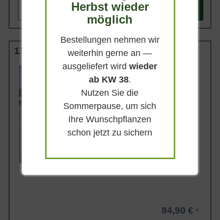
Herbst wieder
-
+
In den
Warenkorb
möglich
Bestellungen nehmen wir
175-200 cm C12
weiterhin gerne an —
ausgeliefert wird
wieder
Wuchsendhöhe
bis zu 3 m
ab KW 38
.
Belaubung
Nutzen Sie die
Sommergrün
Sommerpause, um sich
Blatt- / Nadelfarbe
Grün
Ihre Wunschpflanzen
Standort
schon jetzt zu sichern
Sonnig-halbschattig
Lieferbar
84,90 €