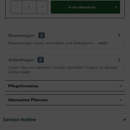
-
+
In den
Warenkorb
Bewertungen
2
Bewertungen lesen, schreiben und diskutieren...
mehr
Artikelfragen
0
Lesen Sie von weiteren Kunden gestellte Fragen zu diesem
Artikel
mehr
Pflegehinweise
Alternative Pflanzen
Pflanz- und Pflegetipps Actinidia arguta 'Weiki ®' /
Zwerg-Kiwi 'Weiki'
Service Hotline
Sie suchen eine Alternative?
Mit ein paar kleinen Tipps und Tricks kann man